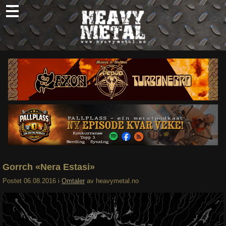
Skip
to
content
Nyheter
Omtaler
Intervjuer
Om oss
Abonner
Søk
etter:
Gorrch «Nera Estasi»
Postet
06.08.2016
i
Omtaler
av
heavymetal.no