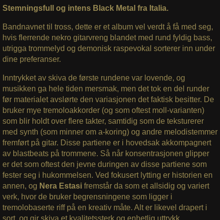
Stemningsfull og intens Black Metal fra Italia.
Bandnavnet til tross, dette er et album vel verdt å få med seg,
hvis flerrende nekro gitarvreng blandet med rund fyldig bass,
utrigga trommelyd og demonisk raspevokal sorterer inn under
dine preferanser.
Inntrykket av skiva de første rundene var lovende, og
musikken ga hele tiden mersmak, men det tok en del runder
før materialet avslørte den variasjonen det faktisk besitter. De
bruker mye tremoloakkorder (og som oftest moll-varianten)
som blir holdt over flere takter, samtidig som de teksturerer
med synth (som minner om a-koring) og andre melodistemmer
fremført på gitar. Disse partiene er i hovedsak akkompagnert
av blastbeats på trommene. Så når konsentrasjonen glipper
er det som oftest den jevne duringen av disse partiene som
fester seg i hukommelsen. Ved fokusert lytting er historien en
annen, og
Nera Estasi
fremstår da som et allsidig og variert
verk, hvor de bruker begrensningene som ligger i
tremolobaserte riff på en kreativ måte. Alt er likevel drapert i
sort, og gir skiva et kvalitetssterk og enhetlig uttrykk.