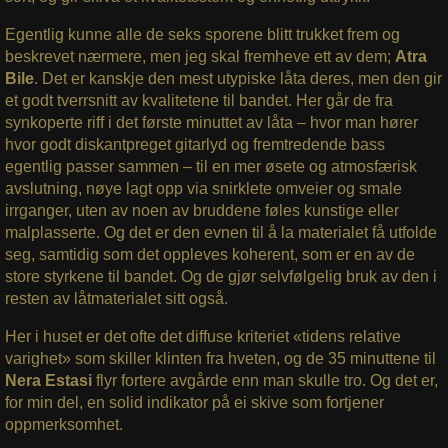
Egentlig kunne alle de seks sporene blitt trukket frem og
beskrevet nærmere, men jeg skal fremheve ett av dem;
Atra
Bile
. Det er kanskje den mest utypiske låta deres, men den gir
et godt tverrsnitt av kvalitetene til bandet. Her går de fra
synkoperte riff i det første minuttet av låta – hvor man hører
hvor godt diskantpreget gitarlyd og fremtredende bass
egentlig passer sammen – til en mer øsete og atmosfærisk
avslutning, nøye lagt opp via snirklete omveier og smale
irrganger, uten av noen av bruddene føles kunstige eller
malplasserte. Og det er den evnen til å la materialet få utfolde
seg, samtidig som det oppleves koherent, som er en av de
store styrkene til bandet. Og de gjør selvfølgelig bruk av den i
resten av låtmaterialet sitt også.
Her i huset er det ofte det diffuse kriteriet «tidens relative
varighet» som skiller klinten fra hveten, og de 35 minuttene til
Nera Estasi
flyr fortere avgårde enn man skulle tro. Og det er,
for min del, en solid indikator på ei skive som fortjener
oppmerksomhet.