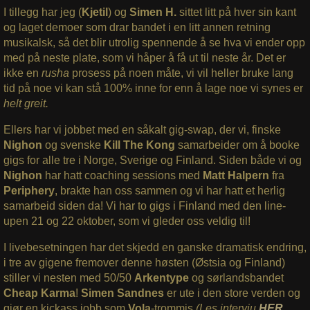
I tillegg har jeg (
Kjetil
) og
Simen
H.
sittet litt på hver sin kant
og laget demoer som drar bandet i en litt annen retning
musikalsk, så det blir utrolig spennende å se hva vi ender opp
med på neste plate, som vi håper å få ut til neste år. Det er
ikke en
rusha
prosess på noen måte, vi vil heller bruke lang
tid på noe vi kan stå 100% inne for enn å lage noe vi synes er
helt greit.
Ellers har vi jobbet med en såkalt gig-swap, der vi, finske
Nighon
og svenske
Kill The Kong
samarbeider om å booke
gigs for alle tre i Norge, Sverige og Finland. Siden både vi og
Nighon
har hatt coaching sessions med
Matt Halpern
fra
Periphery
, brakte han oss sammen og vi har hatt et herlig
samarbeid siden da! Vi har to gigs i Finland med den line-
upen 21 og 22 oktober, som vi gleder oss veldig til!
I livebesetningen har det skjedd en ganske dramatisk endring,
i tre av gigene fremover denne høsten (Østsia og Finland)
stiller vi nesten med 50/50
Arkentype
og sørlandsbandet
Cheap Karma
!
Simen Sandnes
er ute i den store verden og
gjør en kickass jobb som
Vola
-trommis
(Les intervju
HER