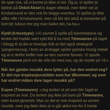
de spør oss, så vi kunne jo ikke si nei. Og ja, vi spiller jo
faktisk på
Onkel Aksel
to dager etterpå, men føler vel at
Kristiansand er stor nok for begge eventsa. Vi spiller jo ikke
altfor ofte i Kristiansand, men nå blir det altså to konserter på
kort tid; luksus tror jeg man kaller det, ha-ha.»
Kjetil (Arkentype)
: «Vi savnet å spille på hjemmebane og
tenkte det hadde vært sykt fett å ha med
Timewaves
på laget.
I tillegg til at det er trivelige folk er det også
strategisk
sjangermessig
, i form av at begge spiller ganske hissig metall
og at vi derfor treffer noe av den samme fansen. Vi spurte
Timewaves
pent om de ville bli med oss, og de svarte ja! <3.»
Når det gjelder musikk dere lytter på, har den endret seg?
Er det nye inspirasjonskilder som har tilkommet, og som
har endret måten dere lager musikk på?
Espen (Timewaves)
: «Jeg tenker at alt som blir laget er
inspirert av noe. Da tenker jeg ikke på bare på
Timewaves
,
men kunst generelt. Mye av det er nok inspirert av annen
musikk, men jeg føler ikke at vi går aktivt inn for å hente