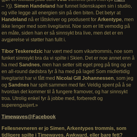
– Yj).
Simen Handeland
har funnet lidenskapen sin i studio,
og ville legge all energien sin på den biten. Det betyr at
Handeland
nå er låtskriver og produsent for
Arkentype
, men
ikke lenger med som livegitarist. Noe som er litt vemodig på
en måte, siden han er så sinnsykt bra live, men det er en
avgjørelse vi støtter han fullt i.
Tibor Teskeredzic
har vært med som vikartrommis, noe som
funket sinnsykt bra da vi spilte i Skien. Det er noe annet enn å
ha med
Sandnes
, men han setter sitt eget preg på ting og er
en all-round dødsbra fyr å ha med på laget! Som midlertidig
livegitarist har vi fått med
Nicolai Gill Johannessen
, som jeg
og
Sandnes
har spilt sammen med før. Veldig spent på å se
hvordan det kommer til å fungere framover, og har sinnsykt
troa. Utrolig enkel fyr å jobbe med, forberedt og
superengasjert.»
Timewaves@Facebook
Fellesnevneren er jo Simen, Arkentypes trommis, som
tidligere spilte i Timewaves. Awkward, eller bare fett?