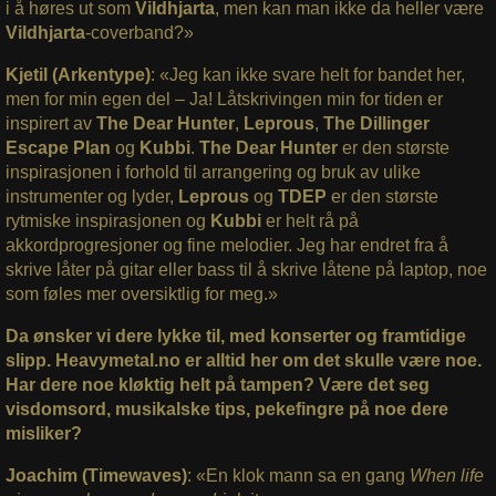
i å høres ut som
Vildhjarta
, men kan man ikke da heller være
Vildhjarta
-coverband?»
Kjetil (Arkentype)
: «Jeg kan ikke svare helt for bandet her,
men for min egen del – Ja! Låtskrivingen min for tiden er
inspirert av
The Dear Hunter
,
Leprous
,
The Dillinger
Escape Plan
og
Kubbi
.
The Dear Hunter
er den største
inspirasjonen i forhold til arrangering og bruk av ulike
instrumenter og lyder,
Leprous
og
TDEP
er den største
rytmiske inspirasjonen og
Kubbi
er helt rå på
akkordprogresjoner og fine melodier. Jeg har endret fra å
skrive låter på gitar eller bass til å skrive låtene på laptop, noe
som føles mer oversiktlig for meg.»
Da ønsker vi dere lykke til, med konserter og framtidige
slipp. Heavymetal.no er alltid her om det skulle være noe.
Har dere noe kløktig helt på tampen? Være det seg
visdomsord, musikalske tips, pekefingre på noe dere
misliker?
Joachim (Timewaves)
: «En klok mann sa en gang
When life