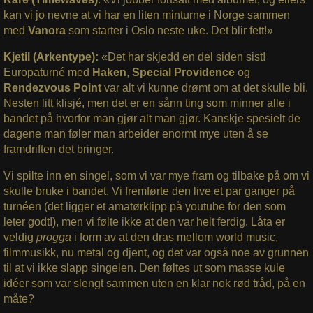
kan vi jo nevne at vi har en liten minturne i Norge sammen
med
Vanora
som starter i Oslo neste uke. Det blir fett!»
Kjetil (Arkentype):
«Det har skjedd en del siden sist!
Europaturné med
Haken
,
Special Providence
og
Rendezvous Point
var alt vi kunne drømt om at det skulle bli.
Nesten litt klisjé, men det er en sånn ting som minner alle i
bandet på hvorfor man gjør alt man gjør. Kanskje spesielt de
dagene man føler man arbeider enormt mye uten å se
framdriften det bringer.
Vi spilte inn en singel, som vi var mye fram og tilbake på om vi
skulle bruke i bandet. Vi fremførte den live et par ganger på
turnéen (det ligger et amatørklipp på youtube for den som
leter godt!), men vi følte ikke at den var helt ferdig. Låta er
veldig
progga
i form av at den dras mellom world music,
filmmusikk, nu metal og djent, og det var også noe av grunnen
til at vi ikke slapp singelen. Den føltes ut som masse kule
idéer som var slengt sammen uten en klar nok rød tråd, på en
måte?