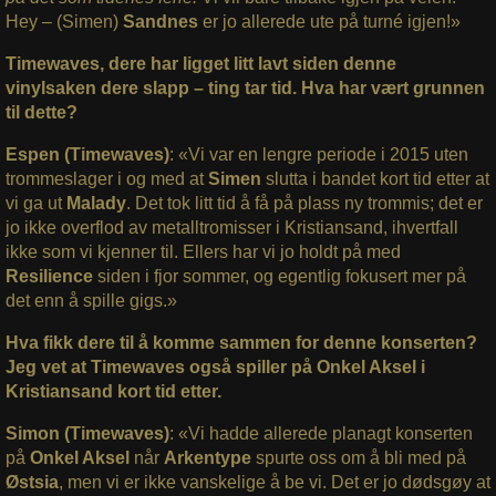
Hey – (Simen)
Sandnes
er jo allerede ute på turné igjen!»
Timewaves, dere har ligget litt lavt siden denne
vinylsaken dere slapp – ting tar tid. Hva har vært grunnen
til dette?
Espen (Timewaves)
: «Vi var en lengre periode i 2015 uten
trommeslager i og med at
Simen
slutta i bandet kort tid etter at
vi ga ut
Malady
. Det tok litt tid å få på plass ny trommis; det er
jo ikke overflod av metalltromisser i Kristiansand, ihvertfall
ikke som vi kjenner til. Ellers har vi jo holdt på med
Resilience
siden i fjor sommer, og egentlig fokusert mer på
det enn å spille gigs.»
Hva fikk dere til å komme sammen for denne konserten?
Jeg vet at Timewaves også spiller på Onkel Aksel i
Kristiansand kort tid etter.
Simon (Timewaves)
: «Vi hadde allerede planagt konserten
på
Onkel Aksel
når
Arkentype
spurte oss om å bli med på
Østsia
, men vi er ikke vanskelige å be vi. Det er jo dødsgøy at