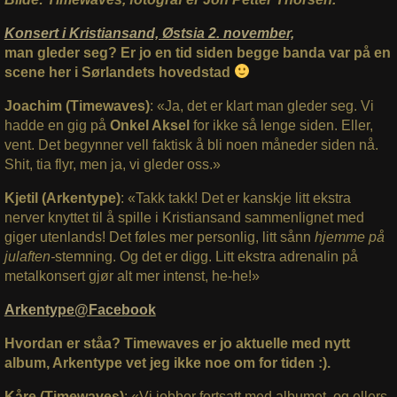
Konsert i Kristiansand, Østsia 2. november,
man gleder seg? Er jo en tid siden begge banda var på en
scene her i Sørlandets hovedstad
Joachim (Timewaves)
: «Ja, det er klart man gleder seg. Vi
hadde en gig på
Onkel Aksel
for ikke så lenge siden. Eller,
vent. Det begynner vell faktisk å bli noen måneder siden nå.
Shit, tia flyr, men ja, vi gleder oss.»
Kjetil (Arkentype)
: «Takk takk! Det er kanskje litt ekstra
nerver knyttet til å spille i Kristiansand sammenlignet med
giger utenlands! Det føles mer personlig, litt sånn
hjemme på
julaften-
stemning. Og det er digg. Litt ekstra adrenalin på
metalkonsert gjør alt mer intenst, he-he!»
Arkentype@Facebook
Hvordan er ståa? Timewaves er jo aktuelle med nytt
album, Arkentype vet jeg ikke noe om for tiden :).
Kåre (Timewaves)
: «Vi jobber fortsatt med albumet, og ellers