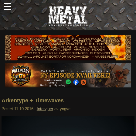
Skip
to
content
Nyheter
Omtaler
Intervjuer
Om oss
Abonner
Søk
etter:
Arkentype + Timewaves
Postet
11.10.2016
i
Intervjuer
av
yngve