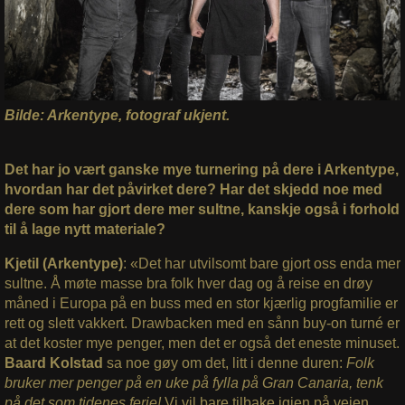
Bilde: Arkentype, fotograf ukjent.
Det har jo vært ganske mye turnering på dere i Arkentype,
hvordan har det påvirket dere? Har det skjedd noe med
dere som har gjort dere mer sultne, kanskje også i forhold
til å lage nytt materiale?
Kjetil (Arkentype)
: «Det har utvilsomt bare gjort oss enda mer
sultne. Å møte masse bra folk hver dag og å reise en drøy
måned i Europa på en buss med en stor kjærlig progfamilie er
rett og slett vakkert. Drawbacken med en sånn buy-on turné er
at det koster mye penger, men det er også det eneste minuset.
Baard Kolstad
sa noe gøy om det, litt i denne duren:
Folk
bruker mer penger på en uke på fylla på Gran Canaria, tenk
på det som tidenes ferie!
Vi vil bare tilbake igjen på veien.