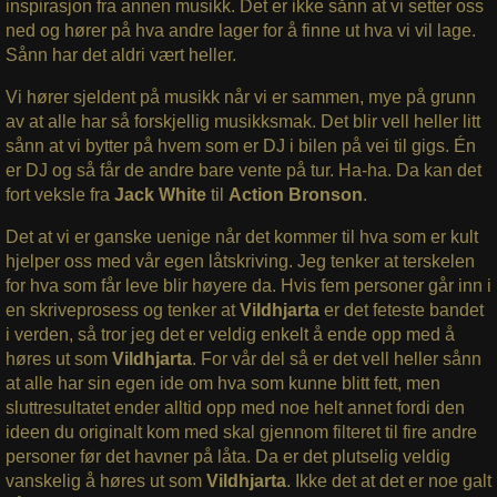
inspirasjon fra annen musikk. Det er ikke sånn at vi setter oss
ned og hører på hva andre lager for å finne ut hva vi vil lage.
Sånn har det aldri vært heller.
Vi hører sjeldent på musikk når vi er sammen, mye på grunn
av at alle har så forskjellig musikksmak. Det blir vell heller litt
sånn at vi bytter på hvem som er DJ i bilen på vei til gigs. Én
er DJ og så får de andre bare vente på tur. Ha-ha. Da kan det
fort veksle fra
Jack
White
til
Action Bronson
.
Det at vi er ganske uenige når det kommer til hva som er kult
hjelper oss med vår egen låtskriving. Jeg tenker at terskelen
for hva som får leve blir høyere da. Hvis fem personer går inn i
en skriveprosess og tenker at
Vildhjarta
er det feteste bandet
i verden, så tror jeg det er veldig enkelt å ende opp med å
høres ut som
Vildhjarta
. For vår del så er det vell heller sånn
at alle har sin egen ide om hva som kunne blitt fett, men
sluttresultatet ender alltid opp med noe helt annet fordi den
ideen du originalt kom med skal gjennom filteret til fire andre
personer før det havner på låta. Da er det plutselig veldig
vanskelig å høres ut som
Vildhjarta
. Ikke det at det er noe galt