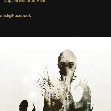
er
Napalm Records
‘
Five
onist@Facebook