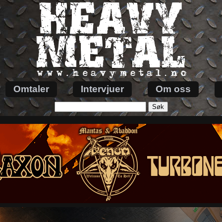
Omtaler
Intervjuer
Om oss
Søk
etter: