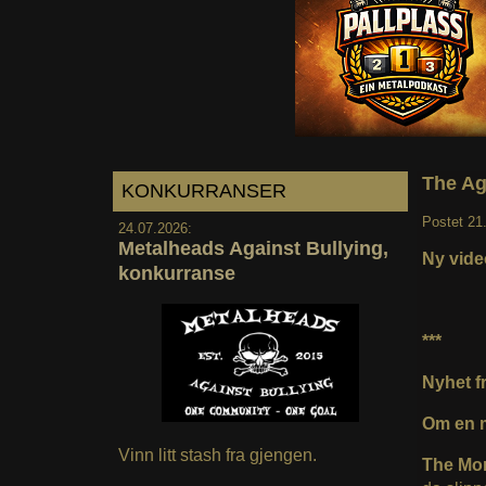
The Ag
KONKURRANSER
Postet
21
24.07.2026:
Metalheads Against Bullying,
Ny vide
konkurranse
***
Nyhet fr
Om en m
Vinn litt stash fra gjengen.
The Mo