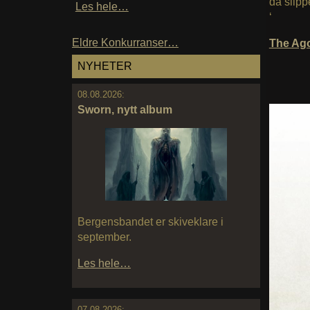
da slipp
Les hele…
‘
Eldre Konkurranser…
The Ag
NYHETER
08.08.2026:
Sworn, nytt album
Bergensbandet er skiveklare i
september.
Les hele…
07.08.2026: