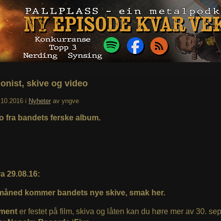
onist, skive og video
.10.2016
i
Nyheter
av
yngve
o fra bandets ferske album.
a 29.08.16:
åned kommer bandets nye skive, smak her.
ment
er festet på film, skiva og låten kan du høre mer av 30. se