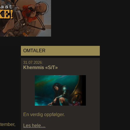
OMTALER
31.07.2026:
Khemmis «S/T»
En verdig oppfølger.
ptember,
Les hele…