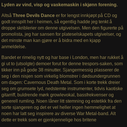
Lyden av vind, visp og vaskemaskin i skjønn forening.
Altså
Three Devils Dance
er for lengst innkjøpt på CD og
godt innspilt her i heimen, så egentlig hadde jeg tenkt å
droppe skriblerier om denne utgivelsen. Men den figurerte på
promolista, jeg har sansen for plateselskapets utgivelser, og
det minste man kan gjøre er å bidra med en kjapp
anmeldelse.
Bandet er rimelig nytt og har base i London, men har rukket å
gi ut to (utsolgte) demoer forut for denne trespors-saken, som
tikker inn på gode 38 minutter. Sjangermessig plasserer de
seg i den nisjen som virkelig blomstrer i dødsundergrunnen
om dagen: Cavernous Death Metal. Som i korte trekk dreier
seg om grumsete lyd, nedstemte instrumenter, tidvis kaotiske
gitarriff, buldrende mørk growlevokal, bassfrekvenser og
generell rumling. Noen låner litt stemning og estetikk fra den
sorte sjangeren og det er vel heller ingen hemmelighet at
noen har latt seg inspirere av diverse War Metal-band. Alt
dette er trekk som er gjenkjennelige hos britene