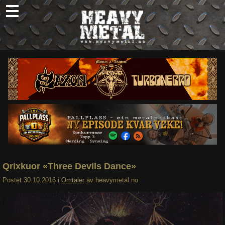
Skip
to
content
Nyheter
Omtaler
Intervjuer
Om oss
Abonner
Søk
etter:
Qrixkuor «Three Devils Dance»
Postet
30.10.2016
i
Omtaler
av
heavymetal.no