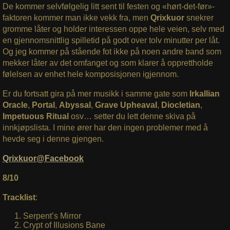
De kommer selvfølgelig litt sent til festen og «hørt-det-før»-
faktoren kommer man ikke vekk fra, men
Qrixkuor
snekrer
gromme låter og holder interessen oppe hele veien, selv med
en gjennomsnittlig spilletid på godt over tolv minutter per låt.
Og jeg kommer på stående fot ikke på noen andre band som
mekker låter av det omfanget og som klarer å opprettholde
følelsen av enhet hele komposisjonen igjennom.
Er du fortsatt gira på mer musikk i samme gate som
Irkallian
Oracle
,
Portal
,
Abyssal
,
Grave Upheaval
,
Diocletian
,
Impetuous Ritual
osv… setter du lett denne skiva på
innkjøpslista. I mine ører har den ingen problemer med å
hevde seg i denne gjengen.
Qrixkuor@Facebook
8/10
Tracklist
:
Serpent’s Mirror
Crypt of Illusions Bane