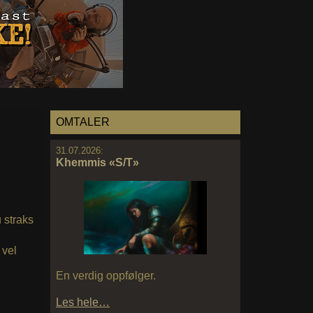
OMTALER
31.07.2026:
Khemmis «S/T»
 straks
 vel
En verdig oppfølger.
Les hele…