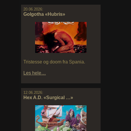
20.06.2026:
Golgotha «Hubris»
Tristesse og doom fra Spania.
Les hele…
12.06.2026:
Hex A.D. «Surgical …»