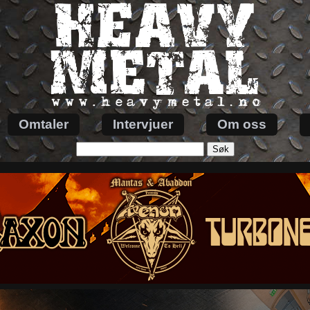
Omtaler
Intervjuer
Om oss
Søk
etter: