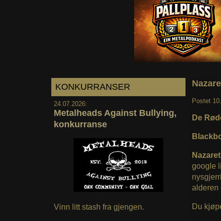
Nazare
KONKURRANSER
Postet
10
24.07.2026:
Metalheads Against Bullying,
De Røde
konkurranse
Blackb
Nazare
google l
nysgjerr
alderen 
Du kjøpe
Vinn litt stash fra gjengen.