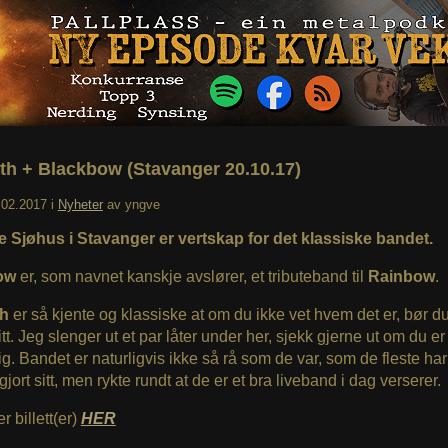
th + Blackbow (Stavanger 20.10.17)
.02.2017
i
Nyheter
av
yngve
 Sjøhus i Stavanger er vertskap for det klassiske bandet.
ow
er, som navnet kanskje avslører, et tributeband til
Rainbow
.
th
er så kjente og klassiske at om du ikke vet hvem det er, bør du
itt. Jeg slenger ut et par låter under her, sjekk gjerne ut om du er
ig. Bandet er naturligvis ikke så rå som de var, som de fleste har
gjort sitt, men rykte rundt at de er et bra liveband i dag verserer.
r billett(er)
HER