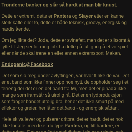
Trønderne banker og slår så hardt at man blir knust.
Dette er extremt, dette er
Pantera
og
Slayer
etter en kanne
sterk kaffe eller to, dette er både teknisk, groovy, energisk og
hardtslående.
Om jeg likte det? Joda, dette er svinefett, men det er slitsomt å
lytte til. Jeg ser for meg folk ha dette på full gnu på et vorspiel
eller når de skal trene en eller annen extremsport. Makan,
Endogenic@Facebook
Det som slo meg under avlyttingen, var hvor flinke de var. Det
er et band som ikke finner opp noe nytt, de oppholder seg i et
terreng der det er en del band fra før, men det er pinadø ikke
mange som framstår så utrolig rå. Det er en lydproduksjon
som fanger bandet utrolig bra, her er det ikke smurt på med
effekter og greier, her låter det
band -
og energisk sådan.
Hele skiva lever og pulserer dritbra, det er hardt, det er nok
ikke for alle, men liker du type
Pantera
, og litt hardere, er