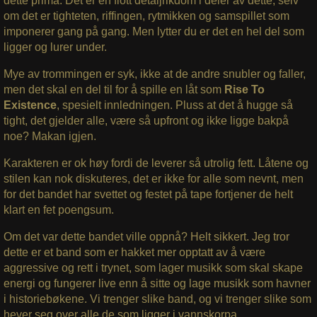
dette prima. Det er en flott detaljrikdom i deler av dette, selv
om det er tighteten, riffingen, rytmikken og samspillet som
imponerer gang på gang. Men lytter du er det en hel del som
ligger og lurer under.
Mye av trommingen er syk, ikke at de andre snubler og faller,
men det skal en del til for å spille en låt som
Rise To
Existence
, spesielt innledningen. Pluss at det å hugge så
tight, det gjelder alle, være så upfront og ikke ligge bakpå
noe? Makan igjen.
Karakteren er ok høy fordi de leverer så utrolig fett. Låtene og
stilen kan nok diskuteres, det er ikke for alle som nevnt, men
for det bandet har svettet og festet på tape fortjener de helt
klart en fet poengsum.
Om det var dette bandet ville oppnå? Helt sikkert. Jeg tror
dette er et band som er hakket mer opptatt av å være
aggressive og rett i trynet, som lager musikk som skal skape
energi og fungerer live enn å sitte og lage musikk som havner
i historiebøkene. Vi trenger slike band, og vi trenger slike som
hever seg over alle de som ligger i vannskorpa.