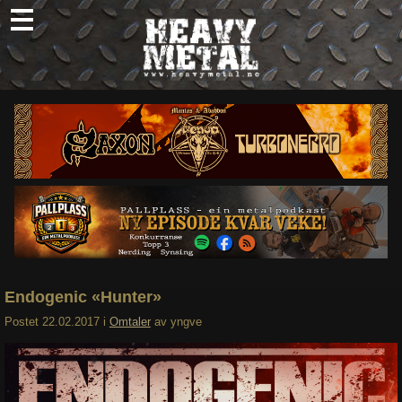
Skip
to
content
Nyheter
Omtaler
Intervjuer
Om oss
Abonner
Søk
etter:
Endogenic «Hunter»
Postet
22.02.2017
i
Omtaler
av
yngve