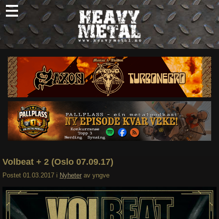
Skip
to
content
Nyheter
Omtaler
Intervjuer
Om oss
Abonner
Søk
etter:
Volbeat + 2 (Oslo 07.09.17)
Postet
01.03.2017
i
Nyheter
av
yngve