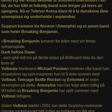
demo og var smått aktuelle til Southern Discomfort i sin
tid, de har blitt et folkelig band som fenger på tvers av
sjangere. Nå er Telenor Arena klare til å la danskene låne
sceneplass og underholde i september.
Support kommer fra finnene i Amorphis og et annet band
som heter Breaking Benjamin.
«
Breaking Benjamin
turnerer for tiden med sin femte
suksessplate,
Dark before Dawn
, som gikk rett inn på første plass på Billboard-lista da den
kom ut!
Volbeats
frontmann
Michael Poulsen
inviterer ofte band han
respekterer og som inspirerer han til å dele scenen med
Volbeat
.
Teenage Bottle Rocket
og
Entomed
er noen
eksempler på dette.
Amorphis
han har fulgt siden tidlig på
90-tallet og
Breaking Benjamin
har spilt sammen med
Volbeat
tidligere.
Siden
Volbeat
startet i 2001 har dette Grammy-nominerte
danske rockebandet blitt hyllet av kritikere og fått stor