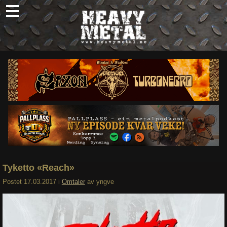
Skip
to
content
Nyheter
Omtaler
Intervjuer
Om oss
Abonner
Søk
etter:
Tyketto «Reach»
Postet
17.03.2017
i
Omtaler
av
yngve