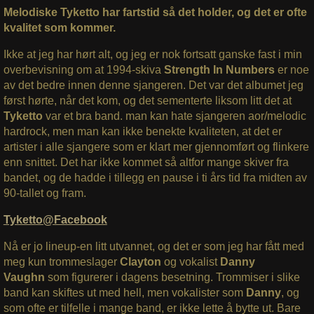
Melodiske Tyketto har fartstid så det holder, og det er ofte
kvalitet som kommer.
Ikke at jeg har hørt alt, og jeg er nok fortsatt ganske fast i min
overbevisning om at 1994-skiva
Strength In Numbers
er noe
av det bedre innen denne sjangeren. Det var det albumet jeg
først hørte, når det kom, og det sementerte liksom litt det at
Tyketto
var et bra band. man kan hate sjangeren aor/melodic
hardrock, men man kan ikke benekte kvaliteten, at det er
artister i alle sjangere som er klart mer gjennomført og flinkere
enn snittet. Det har ikke kommet så altfor mange skiver fra
bandet, og de hadde i tillegg en pause i ti års tid fra midten av
90-tallet og fram.
Tyketto@Facebook
Nå er jo lineup-en litt utvannet, og det er som jeg har fått med
meg kun trommeslager
Clayton
og vokalist
Danny
Vaughn
som figurerer i dagens besetning. Trommiser i slike
band kan skiftes ut med hell, men vokalister som
Danny
, og
som ofte er tilfelle i mange band, er ikke lette å bytte ut. Bare