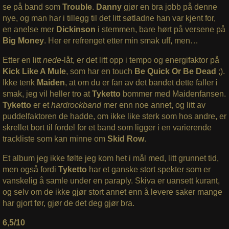
se på band som
Trouble
.
Danny
gjør en bra jobb på denne
nye, og man har i tillegg til det litt søtladne han var kjent for,
en anelse mer
Dickinson
i stemmen, bare hørt på versene på
Big Money
. Her er refrenget etter min smak uff, men…
Etter en litt
nede
-låt, er det litt opp i tempo og energifaktor på
Kick Like A Mule
, som har en touch
Be Quick Or Be Dead
;).
Ikke tenk
Maiden
, at om du er fan av det bandet dette faller i
smak, jeg vil heller tro at
Tyketto
bommer med Maidenfansen.
Tyketto
er et
hardrockband
mer enn noe annet, og litt av
puddelfaktoren de hadde, om ikke like sterk som hos andre, er
skrellet bort til fordel for et band som ligger i en varierende
trackliste som kan minne om
Skid Row
.
Et album jeg ikke følte jeg kom het i mål med, litt grunnet tid,
men også fordi
Tyketto
har et ganske stort spekter som er
vanskelig å samle under en paraply. Skiva er uansett kurant,
og selv om de ikke gjør stort annet enn å levere saker mange
har gjort før, gjør de det deg gjør bra.
6,5/10