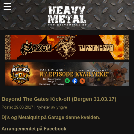
Skip
to
content
Nyheter
Omtaler
Intervjuer
Om oss
Abonner
Søk
etter:
Beyond The Gates Kick-off (Bergen 31.03.17)
Postet
29.03.2017
i
Nyheter
av
yngve
Dj’s og Metalquiz på Garage denne kvelden.
Arrangementet på Facebook