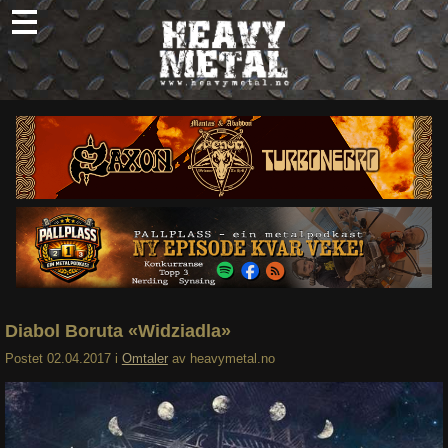
Skip
to
content
Nyheter
Omtaler
Intervjuer
Om oss
Abonner
Søk
etter:
Diabol Boruta «Widziadla»
Postet
02.04.2017
i
Omtaler
av
heavymetal.no