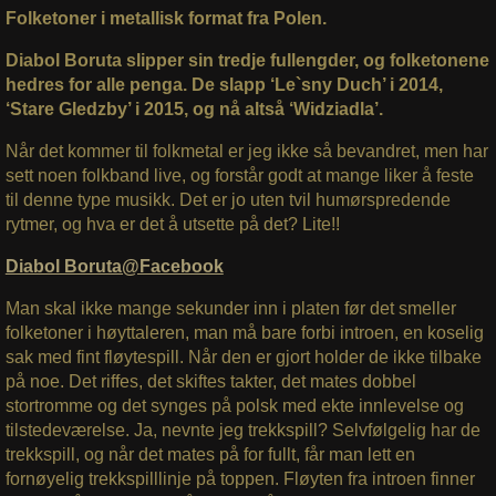
Folketoner i metallisk format fra Polen.
Diabol Boruta slipper sin tredje fullengder, og folketonene
hedres for alle penga. De slapp ‘Le`sny Duch’ i 2014,
‘Stare Gledzby’ i 2015, og nå altså ‘Widziadla’.
Når det kommer til folkmetal er jeg ikke så bevandret, men har
sett noen folkband live, og forstår godt at mange liker å feste
til denne type musikk. Det er jo uten tvil humørspredende
rytmer, og hva er det å utsette på det? Lite!!
Diabol Boruta@Facebook
Man skal ikke mange sekunder inn i platen før det smeller
folketoner i høyttaleren, man må bare forbi introen, en koselig
sak med fint fløytespill. Når den er gjort holder de ikke tilbake
på noe. Det riffes, det skiftes takter, det mates dobbel
stortromme og det synges på polsk med ekte innlevelse og
tilstedeværelse. Ja, nevnte jeg trekkspill? Selvfølgelig har de
trekkspill, og når det mates på for fullt, får man lett en
fornøyelig trekkspilllinje på toppen. Fløyten fra introen finner