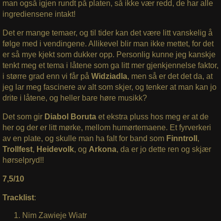
man også igjen rundt på platen, så ikke vær redd, de har alle
ingrediensene intakt!
Det er mange temaer, og til tider kan det være litt vanskelig å
følge med i vendingene. Allikevel blir man ikke mettet, for det
er så mye kjekt som dukker opp. Personlig kunne jeg kanskje
tenkt meg et tema i låtene som ga litt mer gjenkjennelse faktor,
i større grad enn vi får på
Widziadla
, men så er det det da, at
jeg lar meg fascinere av alt som skjer, og tenker at man kan jo
drite i låtene, og heller bare høre musikk?
Det som gir
Diabol Boruta
et ekstra pluss hos meg er at de
her og der er litt mørke, mellom humørtemaene. Et fyrverkeri
av en plate, og skulle man ha falt for band som
Finntroll
,
Trollfest
,
Heidevolk
, og
Arkona
, da er jo dette ren og skjær
hørselpryd!!
7,5/10
Tracklist
:
Nim Zawieje Wiatr