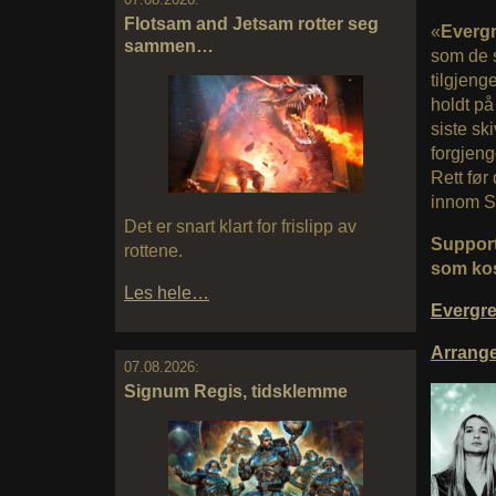
Flotsam and Jetsam rotter seg
«
Everg
sammen…
som de s
tilgjeng
holdt på
siste sk
forgjen
Rett før
innom S
Det er snart klart for frislipp av
Supportb
rottene.
som kos
Les hele…
Evergr
Arrang
07.08.2026:
Signum Regis, tidsklemme