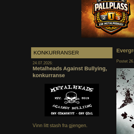
Evergre
KONKURRANSER
Postet
26
24.07.2026:
Metalheads Against Bullying,
konkurranse
Vinn litt stash fra gjengen.