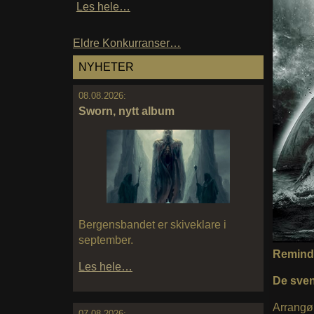
Les hele…
Eldre Konkurranser…
NYHETER
08.08.2026:
Sworn, nytt album
Bergensbandet er skiveklare i
september.
Remind
Les hele…
De sven
Arrangø
07.08.2026: