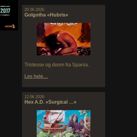
20.06.2026:
Golgotha «Hubris»
Tristesse og doom fra Spania.
Les hele…
12.06.2026:
Hex A.D. «Surgical …»