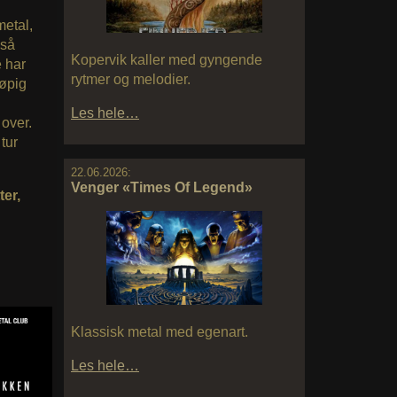
metal,
kså
Kopervik kaller med gyngende
e har
rytmer og melodier.
løpig
Les hele…
 over.
 tur
22.06.2026:
Venger «Times Of Legend»
ter,
Klassisk metal med egenart.
Les hele…