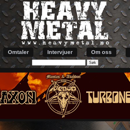
Omtaler
Intervjuer
Om oss
Søk
etter: