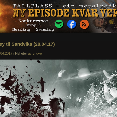
y til Sandvika (28.04.17)
.04.2017
i
Nyheter
av
yngve