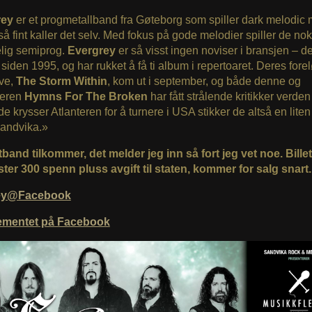
rey
er et progmetallband fra Gøteborg som spiller dark melodic 
å fint kaller det selv. Med fokus på gode melodier spiller de no
elig semiprog.
Evergrey
er så visst ingen noviser i bransjen – d
 siden 1995, og har rukket å få ti album i repertoaret. Deres fore
ive,
The Storm Within
, kom ut i september, og både denne og
geren
Hymns For The Broken
har fått strålende kritikker verden
 de krysser Atlanteren for å turnere i USA stikker de altså en liten
andvika.»
and tilkommer, det melder jeg inn så fort jeg vet noe. Billet
ter 300 spenn pluss avgift til staten, kommer for salg snart.
ey@Facebook
ementet på Facebook