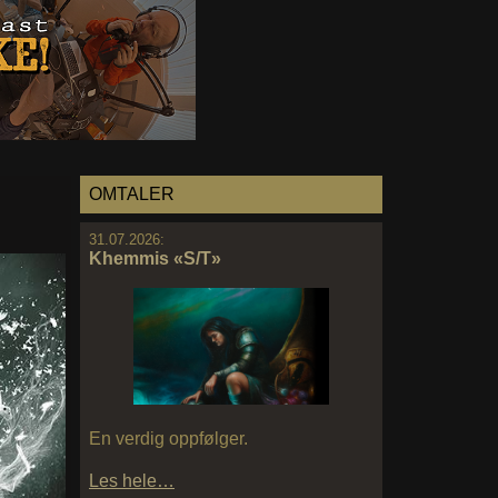
OMTALER
31.07.2026:
Khemmis «S/T»
En verdig oppfølger.
Les hele…