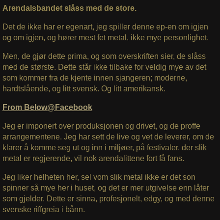
Arendalsbandet slåss med de store.
Det de ikke har er egenart, jeg spiller denne ep-en om igjen
og om igjen, og hører mest fet metal, ikke mye personlighet.
Men, de gjør dette prima, og som overskriften sier, de slåss
med de største. Dette står ikke tilbake for veldig mye av det
som kommer fra de kjente innen sjangeren; moderne,
hardtslående, og litt svensk. Og litt amerikansk.
From Below@Facebook
Jeg er imponert over produksjonen og drivet, og de proffe
arrangementene. Jeg har sett de live og vet de leverer, om de
klarer å komme seg ut og inn i miljøer, på festivaler, der slik
metal er regjerende, vil nok arendalittene fort få fans.
Jeg liker helheten her, sel vom slik metal ikke er det son
spinner så mye her i huset, og det er mer utgivelse enn låter
som gjelder. Dette er sinna, profesjonelt, edgy, og med denne
svenske riffgreia i bånn.