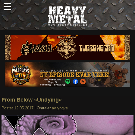
Skip
to
content
Nyheter
Omtaler
Intervjuer
Om oss
Abonner
Søk
etter:
From Below «Undying»
Postet
12.05.2017
i
Omtaler
av
yngve