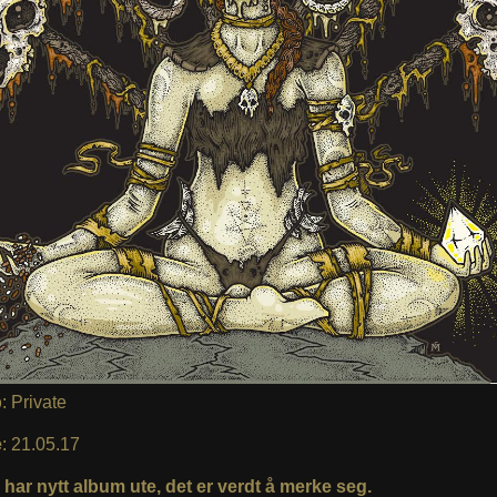
p
: Private
e
: 21.05.17
 har nytt album ute, det er verdt å merke seg.