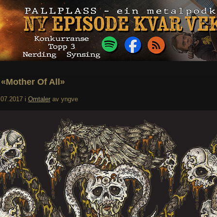
 «Mother Of All»
.07.2017
i
Omtaler
av
yngve