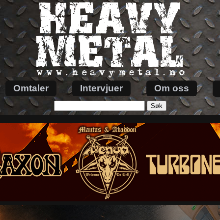
Omtaler
Intervjuer
Om oss
Søk
etter: