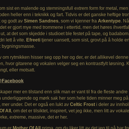
om sist en malende og stemningsfull extrem form for metal, men 
bden heller enn i teknikk og fart. Tidvis er det ganske heftige tr
gt og godt av
Simen Sandnes
, som vi kjenner fra
Arkentype
. Nå
det er gjort mye med trommene i ettertid, men det høres ihvertfal
ut, at det som skjedde i studioet ble festet på tape, og badabom
dri lett å vite.
Efreeti
tjener uansett, som sist, grovt på å holde e
k bygningsmasse.
 om rytmikken hisser seg opp her og der, er det allikevel denne
en, hvor gitarene og vokalen velger seg en kontrastfylt løsning. 
ungt, eller motsatt.
i@Facebook
skaper mer en tilstand enn slik man er vant til fra de fleste andre
n underliggende og mørk sak her som hele tiden minner meg på 
 mer under. Det er også en lukt av
Celtic Frost
i deler av innho
Of All
, om det er tilsiktet, inspirert, vet jeg ikke, men litt av voka
rke, extreme, massive, det er her.
bum er
Mother Of All
prima, om du liker litt av det jeg til nå har fo