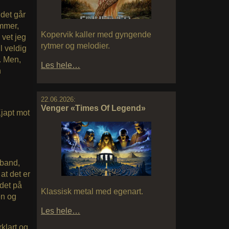
det går
ommer,
Kopervik kaller med gyngende
 vet jeg
rytmer og melodier.
l veldig
. Men,
Les hele…
n
22.06.2026:
Venger «Times Of Legend»
Kjapt mot
 band,
at det er
ldet på
Klassisk metal med egenart.
len og
Les hele…
rklart og