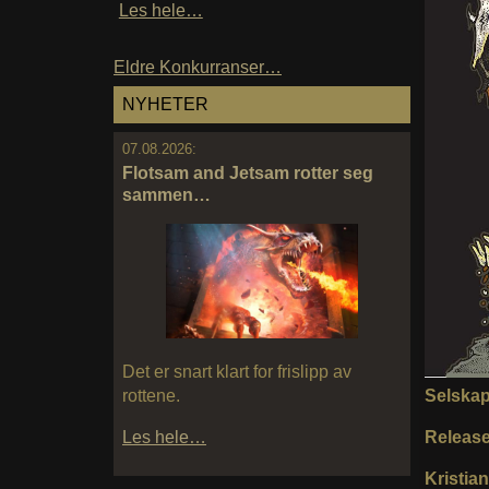
Les hele…
Eldre Konkurranser…
NYHETER
07.08.2026:
Flotsam and Jetsam rotter seg
sammen…
Det er snart klart for frislipp av
Selska
rottene.
Releas
Les hele…
Kristian