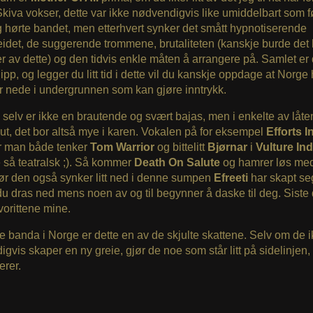
Skiva vokser, dette var ikke nødvendigvis like umiddelbart som f
 hørte bandet, men etterhvert synker det smått hypnotiserende
eidet, de suggerende trommene, brutaliteten (kanskje burde det
er av dette) og den tidvis enkle måten å arrangere på. Samlet er 
slipp, og legger du litt tid i dette vil du kanskje oppdage at Norge
 nede i undergrunnen som kan gjøre inntrykk.
n
selv er ikke en brautende og svært bajas, men i enkelte av låt
 ut, det bor altså mye i karen. Vokalen på for eksempel
Efforts I
or man både tenker
Tom Warrior
og bittelitt
Bjørnar
i
Vulture Ind
 så teatralsk ;). Så kommer
Death On Salute
og hamrer løs med
ør den også synker litt ned i denne sumpen
Efreeti
har skapt se
 du dras ned mens noen av og til begynner å daske til deg. Siste 
vorittene mine.
le banda i Norge er dette en av de skjulte skattene. Selv om de 
gvis skaper en ny greie, gjør de noe som står litt på sidelinjen,
erer.