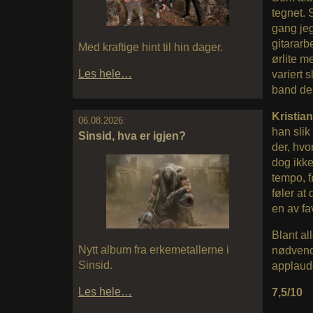
tegnet. 
gang jeg
gitararb
Med kraftige hint til hin dager.
ørlite m
Les hele…
variert 
band der
Kristia
06.08.2026:
han slik
Sinsid, hva er igjen?
der, hv
dog ikke
tempo, f
føler at
en av fa
Blant al
Nytt album fra erkemetallerne i
nødvendi
Sinsid.
applaud
Les hele…
7,5/10