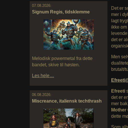
07.08.2026:
Det er s
Signum Regis, tidsklemme
mer i dy
lagt try
ikke om 
levende 
det er al
organis
Men selv
Melodisk powermetal fra dette
dualitet
bandet, skive til høsten.
brutalt/t
Les hele…
Efreet
Efreeti
06.08.2026:
det er e
Miscreance, italiensk techthrash
mer bak,
Mother 
dette mø
Som al