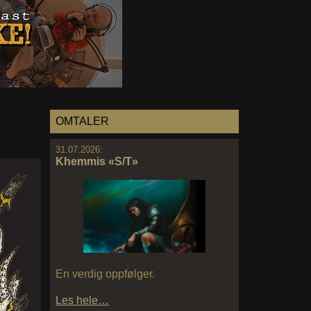
OMTALER
31.07.2026:
Khemmis «S/T»
En verdig oppfølger.
Les hele…