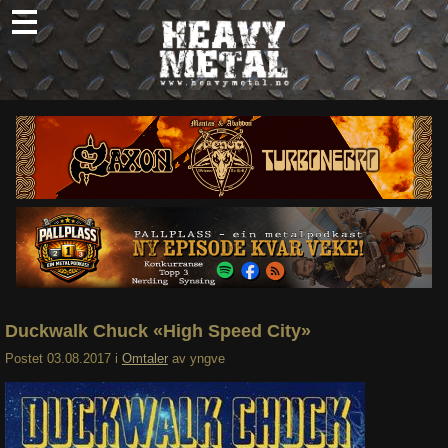
Skip
to
content
Nyheter
Omtaler
Intervjuer
Om oss
Abonner
Søk
etter:
Duckwalk Chuck «High Speed City»
Postet
03.08.2017
i
Omtaler
av
yngve