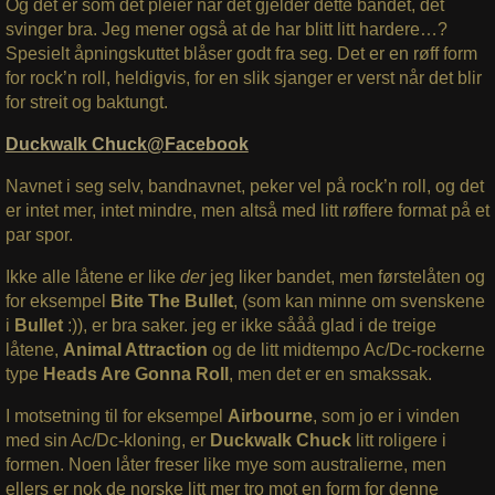
Og det er som det pleier når det gjelder dette bandet, det
svinger bra. Jeg mener også at de har blitt litt hardere…?
Spesielt åpningskuttet blåser godt fra seg. Det er en røff form
for rock’n roll, heldigvis, for en slik sjanger er verst når det blir
for streit og baktungt.
Duckwalk Chuck@Facebook
Navnet i seg selv, bandnavnet, peker vel på rock’n roll, og det
er intet mer, intet mindre, men altså med litt røffere format på et
par spor.
Ikke alle låtene er like
der
jeg liker bandet, men førstelåten og
for eksempel
Bite The Bullet
, (som kan minne om svenskene
i
Bullet
:)), er bra saker. jeg er ikke sååå glad i de treige
låtene,
Animal Attraction
og de litt midtempo Ac/Dc-rockerne
type
Heads Are Gonna Roll
, men det er en smakssak.
I motsetning til for eksempel
Airbourne
, som jo er i vinden
med sin Ac/Dc-kloning, er
Duckwalk Chuck
litt roligere i
formen. Noen låter freser like mye som australierne, men
ellers er nok de norske litt mer tro mot en form for denne