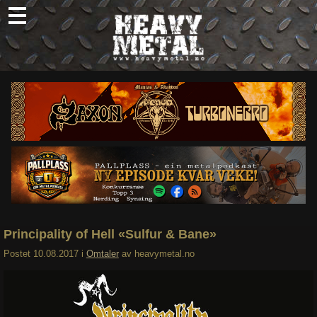
Skip
to
content
Nyheter
Omtaler
Intervjuer
Om oss
Abonner
Søk
etter:
Principality of Hell «Sulfur & Bane»
Postet
10.08.2017
i
Omtaler
av
heavymetal.no