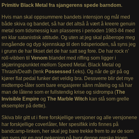
Primitiv Black Metal fra sjangerens spede barndom.
Hvis man skal oppsummere bandets intensjon og mål med
både skiva og bandet, så har det altså å vært å kreere genuin
metal som tidsmessig kan plasseres i perioden 1983-84 med
en klar satanistisk attitude. Og uten at jeg skal påberope meg
inngående og dyp kjennskap til den tidsperioden, så syns jeg
i grunn de har fikset det de har satt seg fore. De har rock n’
roll-vibben til
Venom
blandet med riffing som ligger i
skjæringspunktet mellom Speed Metal, Black Metal og
Thrash/Death (tenk
Possessed
f.eks). Og når de gir på og
kjører flat pedal funker det veldig bra. Dessverre blir det mye
midtempo-låter som bare engasjerer sånn måtelig og så har
man de låtene som er fullstendig krise og sidrompa (
The
Invisible Empire
og
The Marble Witch
kan stå som grelle
eksempler på dette).
Skiva blir gitt ut i flere forskjellige versjoner og alle versjonene
har forskjellige coverlåter, Mer spesifikk info finnes på
bandcamp-linken, her skal jeg bare trekke frem to av de som
jeg syns gir en god pekepinn på hvor denne greske trioen