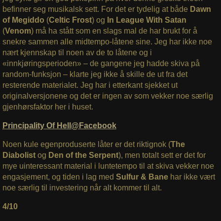
befinner seg musikalsk sett. For det er tydelig at både
Dawn
of Megiddo
(
Celtic Frost
) og
In League With Satan
(
Venom
) må ha stått som en slags mal de har brukt for å
snekre sammen alle midtempo-låtene sine. Jeg har ikke noe
nært kjennskap til noen av de to låtene og i
«innkjøringsperioden» – de gangene jeg hadde skiva på
random-funksjon – klarte jeg ikke å skille de ut fra det
resterende materialet. Jeg har i etterkant sjekket ut
originalversjonene og det er ingen av som vekker noe særlig
gjenhørsfaktor her i huset.
Principality Of Hell@Facebook
Noen kule egenproduserte låter er det riktignok (
The
Diabolist
og
Den of the Serpent
), men totalt sett er det for
mye uinteressant material i luntetempo til at skiva vekker noe
engasjement, og tiden i lag med
Sulfur &
Bane
har ikke vært
noe særlig til investering når alt kommer til alt.
4/10