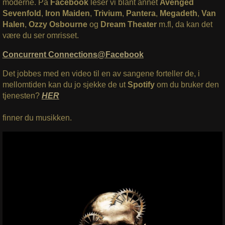
moderne. På
Facebook
leser vi blant annet
Avenged
Sevenfold
,
Iron Maiden
,
Trivium
,
Pantera
,
Megadeth
,
Van
Halen
,
Ozzy Osbourne
og
Dream Theater
m.fl, da kan det
være du ser omrisset.
Concurrent Connections@Facebook
Det jobbes med en video til en av sangene forteller de, i
mellomtiden kan du jo sjekke de ut
Spotify
om du bruker den
tjenesten?
HER
finner du musikken.