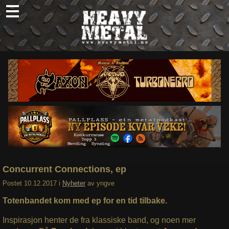
Skip
to
content
Nyheter
Omtaler
Intervjuer
Om oss
Abonner
Søk
etter:
Concurrent Connections, ep
Postet
10.12.2017
i
Nyheter
av
yngve
Totenbandet kom med ep for en tid tilbake.
Inspirasjon henter de fra klassiske band, og noen mer