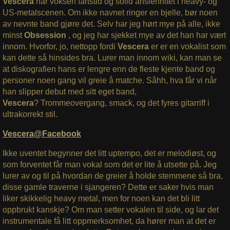
Vescera
har voksen fartstid og solid ansiennitet i heavy- og
US-metalscenen. Om ikke navnet ringer en bjelle, bør noen
av nevnte band gjøre det. Selv har jeg hørt mye på alle, ikke
minst
Obsession
, og jeg har sjekket mye av det han har vært
innom. Hvorfor, jo, nettopp fordi
Vescera
er er en vokalist som
kan dette så hinsides bra. Lurer man innom wiki, kan man se
at diskografien hans er lengre enn de fleste kjente band og
personer noen gang vil greie å matche. Såhh, hva får vi når
han slipper debut med sitt eget band,
Vescera
? Trommeovergang, smack, og det fyres gitarriff i
ultrakorrekt stil.
Vescera@Facebook
Ikke uventet begynner det litt uptempo, det er melodiøst, og
som forventet får man vokal som det er lite å utsette på. Jeg
lurer av og til på hvordan de greier å holde stemmene så bra,
disse gamle traverne i sjangeren? Dette er saker hvis man
liker skikkelig heavy metal, men for noen kan det bli litt
oppbrukt kanskje? Om man setter vokalen til side, og lar det
instrumentale få litt oppmerksomhet, da hører man at det er