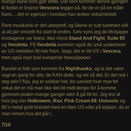
mange band som gjør dette. Det som kommer denne gjengen
til fordel er linjene
Verscera
legger på, for de er på en måte
hans….det er egenart i hvordan han tenker vokalmelodi.
Rent musikalsk er det uberproft, og låtene er satt sammen slik
at alt glir smooth fra start til endes. Selv syns jeg de litt kjappe
innslagene var fetest, ikke minst
Stand And Fight
,
Suite 95
og
Vendetta
. På
Vendetta
kommer også de små undertoner
av US-metallen litt mer fram. Jepp, det er litt US i
Vescera
,
men også mye trad europeisk heavy/power.
Bandet er folk som kommer fra
Nighthawks
, og la det være
sagt en gang for alle; de KAN dette, og vel så det. Er det nok i
seg selv? Nja, jeg er usikker her, for uansett hvor mye fet
vokal det er må man like det litt midt-tempo for å komme
gjennom platen mange ganger uten å gå litt lei. Jeg tror at
hvis jeg sier
Helloween
,
Riot
,
Pink Cream 69
,
Unisonic
og
80’s metal godt blandet med en liten US-vibe på toppen, da er
man innom hva det går i.
7/10