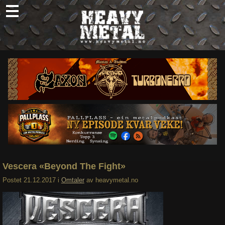
Skip
to
content
Nyheter
Omtaler
Intervjuer
Om oss
Abonner
Søk
etter:
Vescera «Beyond The Fight»
Postet
21.12.2017
i
Omtaler
av
heavymetal.no