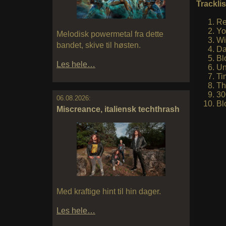
Tracklis
Re
Yo
Melodisk powermetal fra dette
Wi
bandet, skive til høsten.
Da
Bl
Les hele…
Un
Ti
Th
3
06.08.2026:
Bl
Miscreance, italiensk techthrash
Med kraftige hint til hin dager.
Les hele…