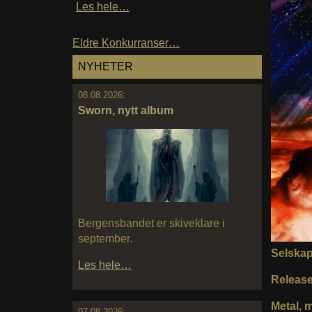
Les hele…
Eldre Konkurranser…
NYHETER
08.08.2026:
Sworn, nytt album
Bergensbandet er skiveklare i
september.
Selska
Les hele…
Releas
Metal, m
07.08.2026: