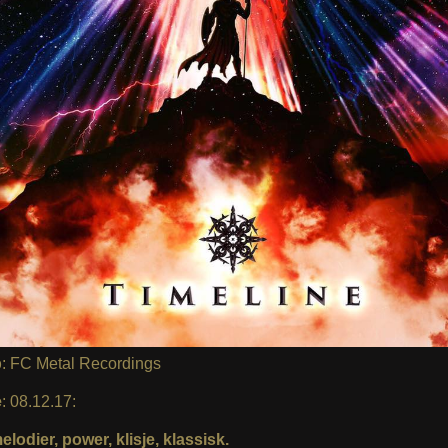
p
: FC Metal Recordings
e
: 08.12.17:
elodier, power, klisje, klassisk.