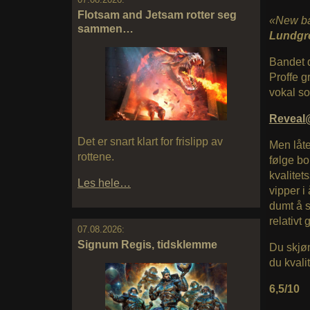
Flotsam and Jetsam rotter seg
«New b
sammen…
Lundgr
Bandet d
Proffe g
vokal so
Reveal
Det er snart klart for frislipp av
Men låte
rottene.
følge bo
kvalitet
Les hele…
vipper i
dumt å s
relativt
07.08.2026:
Signum Regis, tidsklemme
Du skjøn
du kvali
6,5/10