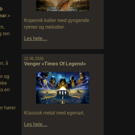
b
ear
.»
Kopervik kaller med gyngende
om.
rytmer og melodier.
g ren
Les hele…
22.06.2026:
r, å
Venger «Times Of Legend»
r
er og
ikke
ra en
er hører
Klassisk metal med egenart.
Les hele…