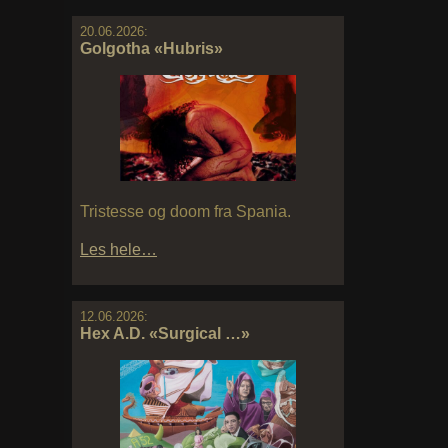
20.06.2026:
Golgotha «Hubris»
Tristesse og doom fra Spania.
Les hele…
12.06.2026:
Hex A.D. «Surgical …»