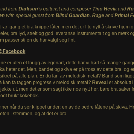
and from
Darksun’s
guitarist and composer
Tino Hevia
and
Ro
en
with special guest from
Blind Guardian
,
Rage
and
Primal F
rar igang et bra knippe låter, men det er lite nytt å skrive hjem 
reier, bra lyd, streit og god leveranse instrumentalt og en mørk o
m passer stilen de har valgt seg fint.
@Facebook
ne er uten et fnugg av egenart, dette har vi hørt så mange gange
ka heter det. Men, bandet og skiva er på tross av dette bra, og e
ssikret på alle plan. Er du fan av melodisk metal? Band som ligg
 å kan få taggen progressiv melodisk metal?
Reveal
er absolutt 
jekke ut, men det er som sagt ikke noe nytt her, bare bra saker f
 godt brukt kokebok.
ner når du ser klippet under; en av de bedre låtene på skiva. H
teten i stemmen, og at det er bra.