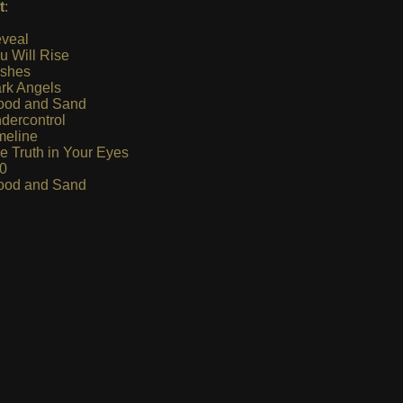
t
:
veal
u Will Rise
shes
rk Angels
ood and Sand
dercontrol
meline
e Truth in Your Eyes
00
ood and Sand