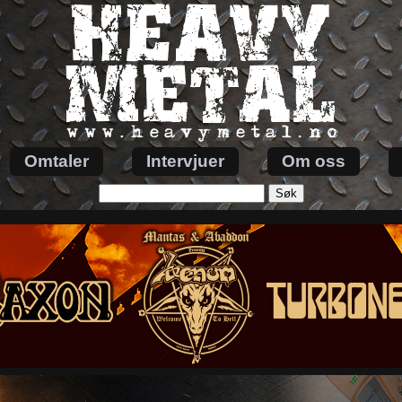
Omtaler
Intervjuer
Om oss
Søk
etter: