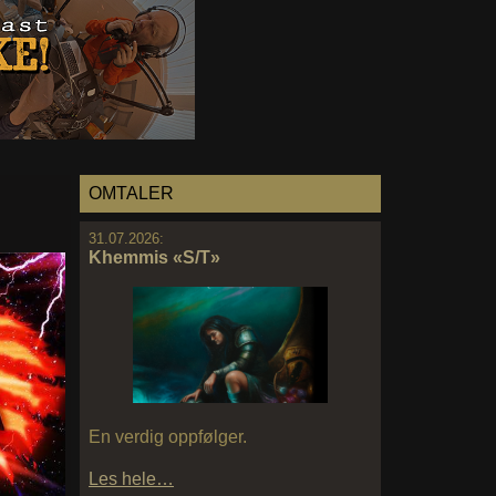
OMTALER
31.07.2026:
Khemmis «S/T»
En verdig oppfølger.
Les hele…