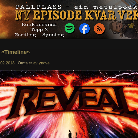
 «Timeline»
.02.2018
i
Omtaler
av
yngve