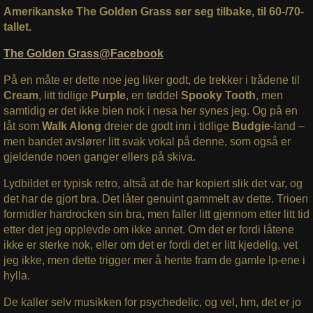
Amerikanske The Golden Grass ser seg tilbake, til 60-/70-
tallet.
The Golden Grass@Facebook
På en måte er dette noe jeg liker godt, de trekker i trådene til
Cream
, litt tidlige
Purple
, en tøddel
Spooky Tooth
, men
samtidig er det ikke bien nok i nesa her synes jeg. Og på en
låt som
Walk Along
dreier de godt inn i tidlige
Budgie
-land –
men bandet avslører litt svak vokal på denne, som også er
gjeldende noen ganger ellers på skiva.
Lydbildet er typisk retro, altså at de har kopiert slik det var, og
det har de gjort bra. Det låter genuint gammelt av dette. Trioen
formidler hardrocken sin bra, men faller litt gjennom etter litt tid
etter det jeg opplevde om ikke annet. Om det er fordi låtene
ikke er sterke nok, eller om det er fordi det er litt kjedelig, vet
jeg ikke, men dette trigger mer å hente fram de gamle lp-ene i
hylla.
De kaller selv musikken for psychedelic, og vel, hm, det er jo