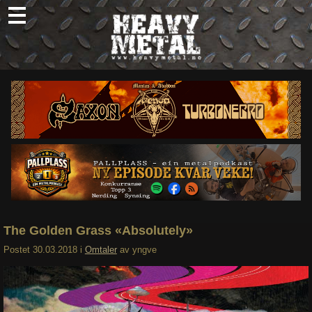
Skip
to
content
Nyheter
Omtaler
Intervjuer
Om oss
Abonner
Søk
etter:
The Golden Grass «Absolutely»
Postet
30.03.2018
i
Omtaler
av
yngve