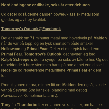
Nordlendingene er tilbake, seks år etter debuten.
Og det er også denne gangen power-/klassisk metal som
gjelder, og av høy kvalitet.
Tomorrow’s Outlook@Facebook
Det er snakk om 71 minutter metal med hovedvekt på
Maiden
når de var på topp, og en tysk snert som både smaker
Helloween
og
Primal Fear
. Det er et mer episk band enn
Primal Fear
,
Tomorrow’s Outlook
, det nevner jeg fordi
Ralph Scheepers
derfra synger på seks av låtene her. Og det
er befriende å høre stemmen hans på noe annet enn disse litt
kjedelige og repeterende metalriffene
Primal Fear
er kjent
for.
Produksjonen er bra, minner litt om
Maiden
den også, slik de
var på
Seventh Son
kanskje, blanding med det og
Powerslave
. Komplimentalarm ;).
Tony
fra
Thunderbolt
er en annen vokalist her, om han ikke