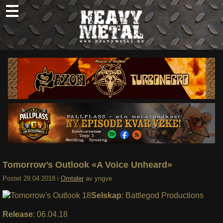
Skip
to
content
Nyheter
Omtaler
Intervjuer
Om oss
Abonner
Søk
etter:
Tomorrow’s Outlook «A Voice Unheard»
Postet
29.04.2018
i
Omtaler
av
yngve
Selskap
: Battlegod Productions
Release
: 06.04.18