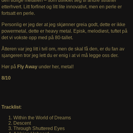
den tidlige metallen – som utviklet seg til andre stilarter
etterhvert. Litt forfinet og litt lite innovativt, men en perle er
fortsatt en perle.
Personlig er jeg der at jeg skjønner greia godt, dette e
r ikke
powermetal, dette er heavy metal. Episk, melodiøst, tuftet på
det vi vokste opp med på 80-tallet.
Åtteren var jeg litt i tvil om, men de skal få den, er du fan av
sjangeren tror jeg lett du er enig i at vi må legge oss der.
Hør på
Fly Away
under her, metal!
8/10
Tracklist
:
Within the World of Dreams
Descent
Through Shuttered Eyes