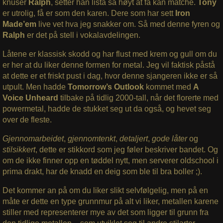
knuser
Ralph
, setter han lista så høyt at få kan matche.
Tony
er utrolig, få er som den karen. Dere som har sett
Iron
Made’em
live vet hva jeg snakker om. Så med denne fyren og
Ralph
er det på stell i vokalavdelingen.
Låtene er klassisk skodd og har flust med krem og gull om du
er her at du liker denne formen for metal. Jeg vil faktisk påstå
at dette er et friskt pust i dag, hvor denne sjangeren ikke er så
utpult. Men hadde
Tomorrow’s Outlook
kommet med
A
Voice Unheard
tilbake på tidlig 2000-tall, når det florerte med
powermetal, hadde de stukket seg ut da også, og hevet seg
over de fleste.
Gjennomarbeidet
,
gjennomtenkt
,
detaljert
,
gode låter
og
stilsikkert
, dette er stikkord som jeg føler beskriver bandet. Og
om de ikke finner opp en tøddel nytt, men serverer oldschool i
prima drakt, har de knadd en deig som ble til bra boller ;).
Det kommer an på om du liker slikt selvfølgelig, men på en
måte er dette en type grunnmur på alt vi liker, metallen karene
stiller med representerer mye av det som ligger til grunn fra