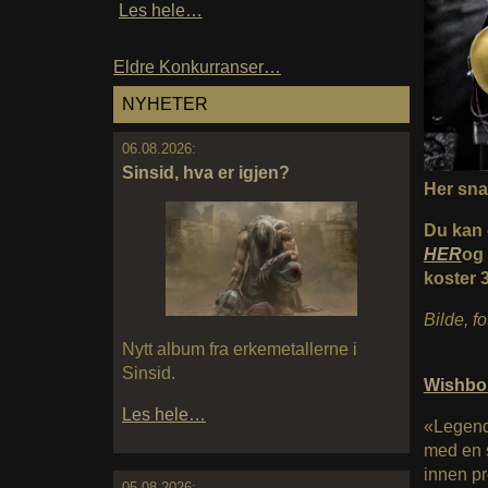
Les hele…
Eldre Konkurranser…
NYHETER
06.08.2026:
Sinsid, hva er igjen?
Her sna
Du kan 
HER
og
koster 3
Bilde, f
Nytt album fra erkemetallerne i
Sinsid.
Wishbo
Les hele…
«Legend
med en s
innen pr
05.08.2026: