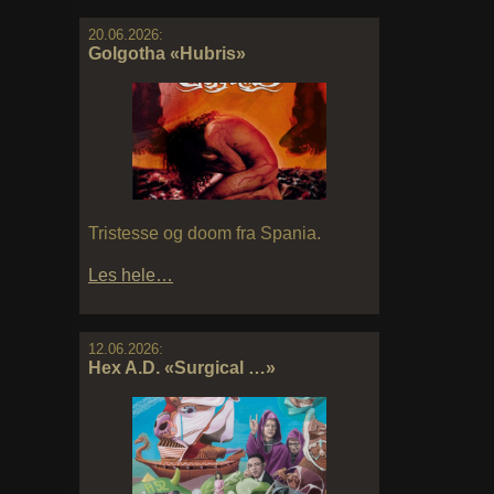
20.06.2026:
Golgotha «Hubris»
Tristesse og doom fra Spania.
Les hele…
12.06.2026:
Hex A.D. «Surgical …»