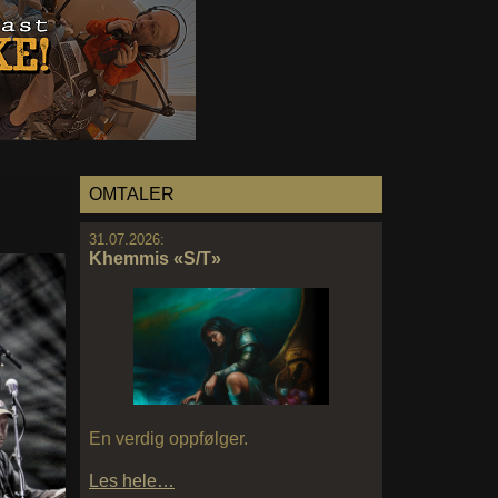
OMTALER
31.07.2026:
Khemmis «S/T»
En verdig oppfølger.
Les hele…