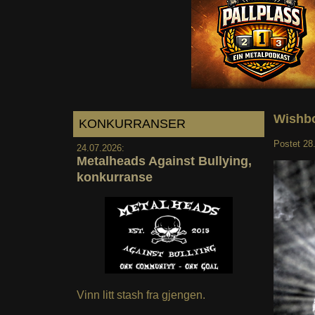
Wishbo
KONKURRANSER
Postet
28
24.07.2026:
Metalheads Against Bullying,
konkurranse
Vinn litt stash fra gjengen.