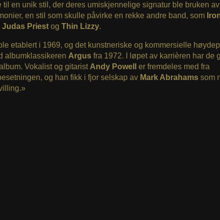
 til en unik stil, der deres umiskjennelige signatur ble bruken a
monier, en stil som skulle påvirke en rekke andre band, som
Iro
,
Judas Priest
og
Thin Lizzy
.
le etablert i 1969, og det kunstneriske og kommersielle høydep
 albumklassikeren
Argus
fra 1972. I løpet av karrièren har de gi
album. Vokalist og gitarist
Andy Powell
er fremdeles med fra
besetningen, og han fikk i fjor selskap av
Mark Abrahams
som 
villing.»