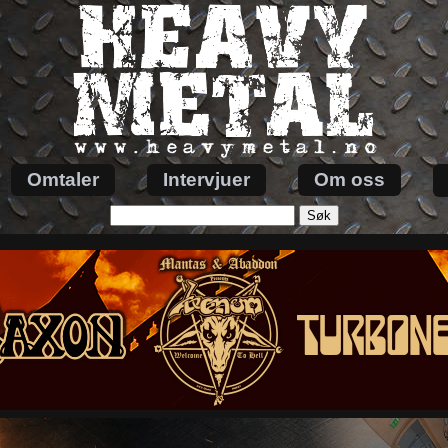
Omtaler
Intervjuer
Om oss
Søk
etter: