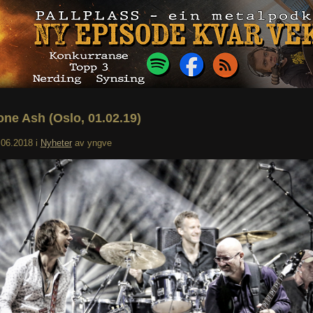
ne Ash (Oslo, 01.02.19)
.06.2018
i
Nyheter
av
yngve