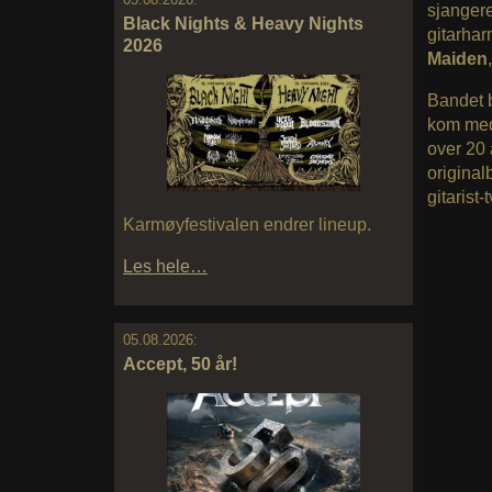
sjangere
Black Nights & Heavy Nights
gitarhar
2026
Maiden
Bandet b
kom med
over 20 
original
gitarist-t
Karmøyfestivalen endrer lineup.
Les hele…
05.08.2026:
Accept, 50 år!