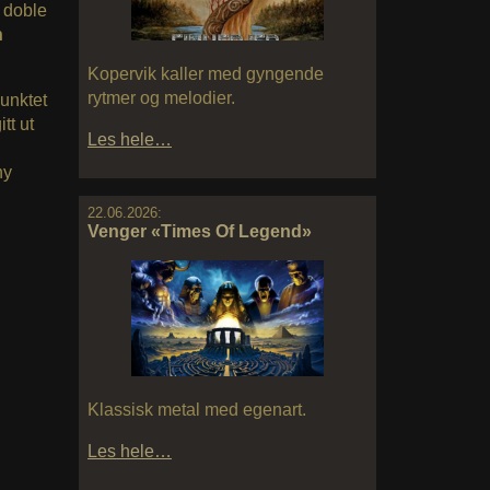
v doble
n
Kopervik kaller med gyngende
rytmer og melodier.
unktet
tt ut
Les hele…
ny
22.06.2026:
Venger «Times Of Legend»
Klassisk metal med egenart.
Les hele…