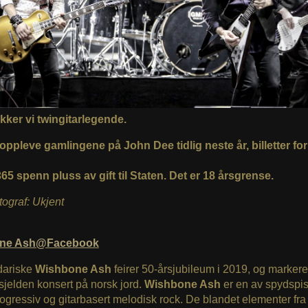
kker vi twingitarlegende.
oppleve gamlingene på John Dee tidlig neste år, billetter for
65 spenn pluss av gift til Staten. Det er 18 årsgrense.
otograf: Ukjent
ne Ash@Facebook
ariske
Wishbone Ash
feirer 50-årsjubileum i 2019, og markere
jelden konsert på norsk jord.
Wishbone Ash
er en av spydspi
ogressiv og gitarbasert melodisk rock. De blandet elementer fra 