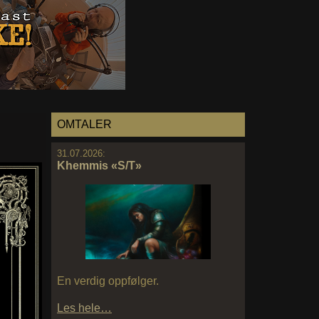
OMTALER
31.07.2026:
Khemmis «S/T»
En verdig oppfølger.
Les hele…