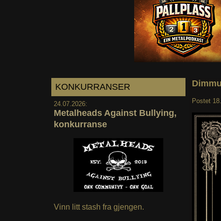
Dimmu 
KONKURRANSER
Postet
18
24.07.2026:
Metalheads Against Bullying,
konkurranse
Vinn litt stash fra gjengen.