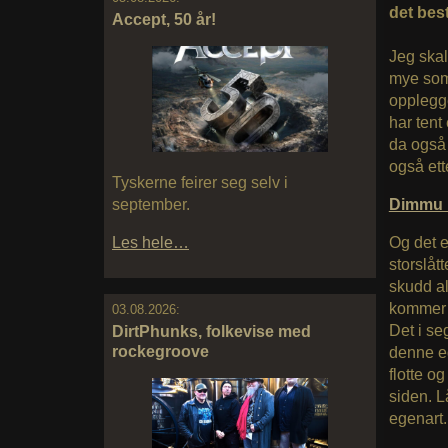
det bes
Accept, 50 år!
Jeg skal
mye som 
opplegg
har tent
da også 
også ett
Tyskerne feirer seg selv i
september.
Dimmu 
Les hele…
Og det e
storslåt
skudd al
kommer a
03.08.2026:
Det i se
DirtPhunks, folkevise med
rockegroove
denne eg
flotte o
siden. L
egenart