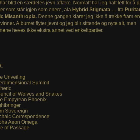
har blitt en særdeles jevn affære. Normalt har jeg hatt lett for å p
ter som står igjen som enere, ala
Hybrid Stigmata …
fra
Purita
c Misanthropia
. Denne gangen klarer jeg ikke å trekke fram en
 vinner. Albumet flyter jevnt og jeg blir sittende og nyte alt, men
ene heves ikke ekstra annet ved enkeltpartier.
t
:
e Unveiling
terdimensional Summit
heric
uncil of Wolves and Snakes
e Empyrean Phoenix
ghtbringer
Am Sovereign
chaic Correspondence
pha Aeon Omega
te of Passage