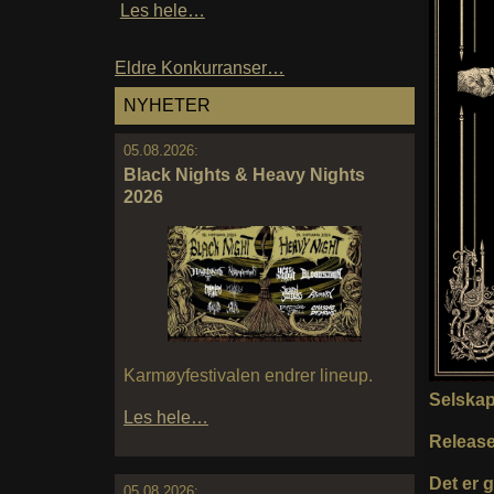
Les hele…
Eldre Konkurranser…
NYHETER
05.08.2026:
Black Nights & Heavy Nights
2026
Karmøyfestivalen endrer lineup.
Selska
Les hele…
Releas
Det er 
05.08.2026: