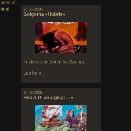
lukke ut
nical
20.06.2026:
Golgotha «Hubris»
Tristesse og doom fra Spania.
Les hele…
12.06.2026:
Hex A.D. «Surgical …»