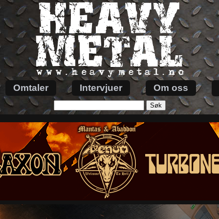
Omtaler
Intervjuer
Om oss
Søk
etter: