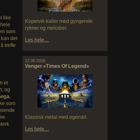
t like
Kopervik kaller med gyngende
 hele
rytmer og melodier.
nom som
 kan det
Les hele…
å treffe
22.06.2026:
Venger «Times Of Legend»
m et
t, og
mega
.
yrke som
feiende
Klassisk metal med egenart.
dre
sterk
Les hele…