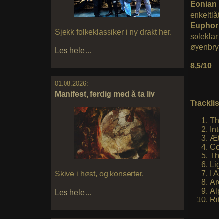
Eonian
enkeltlå
Euphori
Sjekk folkeklassiker i ny drakt her.
soleklar
øyenbryn
Les hele…
8,5/10
01.08.2026:
Manifest, ferdig med å ta liv
Tracklis
Th
In
Æt
Co
Th
Li
I 
Skive i høst, og konserter.
Ar
Al
Les hele…
Ri