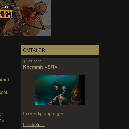
OMTALER
31.07.2026:
Khemmis «S/T»
nder
til
spor.
En verdig oppfølger.
om
t.»
Les hele…