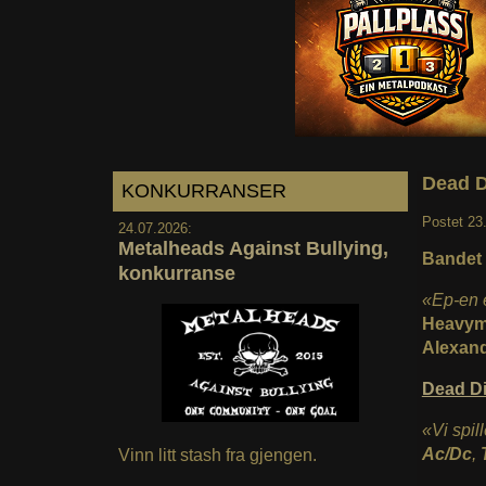
Dead D
KONKURRANSER
Postet
23
24.07.2026:
Metalheads Against Bullying,
Bandet 
konkurranse
«Ep-en e
Heavym
Alexan
Dead D
«Vi spil
Ac/Dc
,
Vinn litt stash fra gjengen.