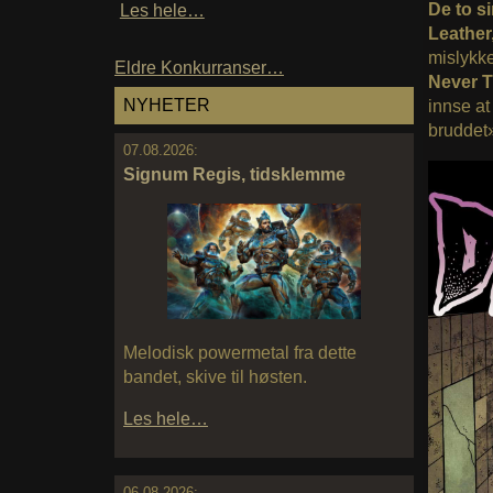
De to s
Les hele…
Leather
mislykke
Eldre Konkurranser…
Never 
NYHETER
innse at
bruddet
07.08.2026:
Signum Regis, tidsklemme
Melodisk powermetal fra dette
bandet, skive til høsten.
Les hele…
06.08.2026: