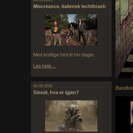
Miscreance, italiensk techthrash
Med kraftige hint til hin dager.
Les hele…
06.08.2026:
Bandbild
Sinsid, hva er igjen?