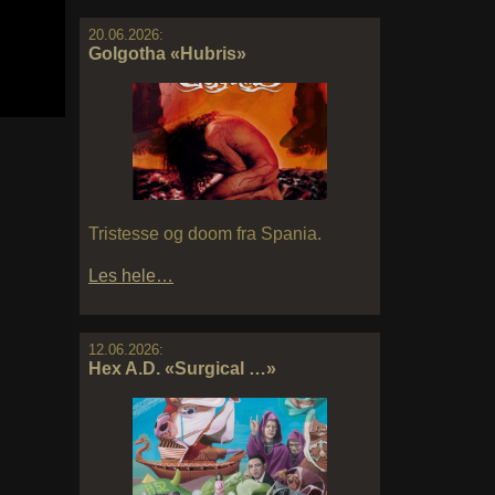
20.06.2026:
Golgotha «Hubris»
Tristesse og doom fra Spania.
Les hele…
12.06.2026:
Hex A.D. «Surgical …»