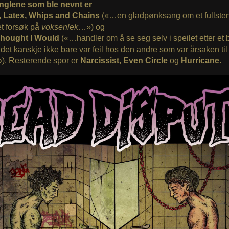
inglene som ble nevnt er
, Latex, Whips and Chains
(«…en gladpønksang om et fullste
t forsøk på
voksenlek
…») og
Thought I Would
(«…handler om å se seg selv i speilet etter et
 det kanskje ikke bare var feil hos den andre som var årsaken til
»). Resterende spor er
Narcissist
,
Even Circle
og
Hurricane
.