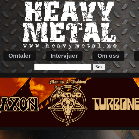
Omtaler
Intervjuer
Om oss
Søk
etter: