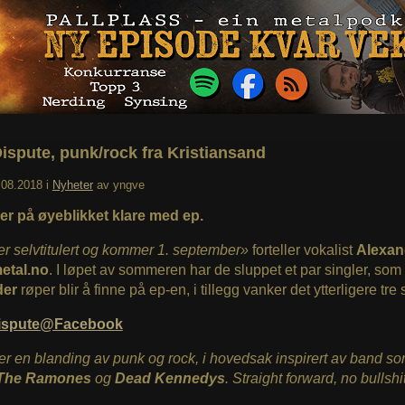
ispute, punk/rock fra Kristiansand
.08.2018
i
Nyheter
av
yngve
er på øyeblikket klare med ep.
r selvtitulert og kommer 1. september»
forteller vokalist
Alexa
etal.no
. I løpet av sommeren har de sluppet et par singler, som
der
røper blir å finne på ep-en, i tillegg vanker det ytterligere tre 
ispute@Facebook
ler en blanding av punk og rock, i hovedsak inspirert av band s
The Ramones
og
Dead Kennedys
.
Straight forward, no bullshi