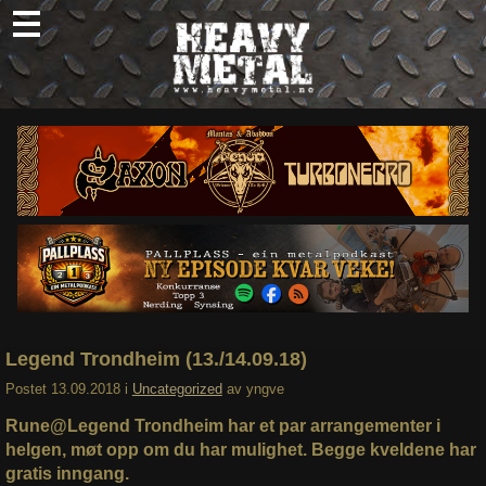
Skip
to
content
Nyheter
Omtaler
Intervjuer
Om oss
Abonner
Søk
etter:
Legend Trondheim (13./14.09.18)
Postet
13.09.2018
i
Uncategorized
av
yngve
Rune@Legend Trondheim har et par arrangementer i
helgen, møt opp om du har mulighet. Begge kveldene har
gratis inngang.