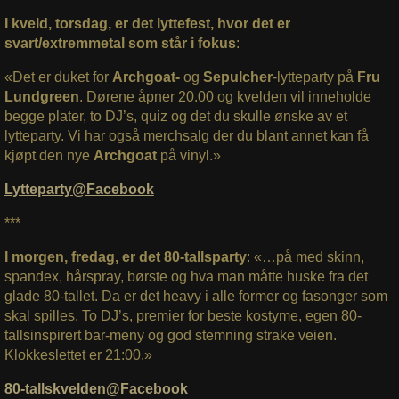
I kveld, torsdag, er det lyttefest, hvor det er
svart/extremmetal som står i fokus
:
«Det er duket for
Archgoat-
og
Sepulcher
-lytteparty på
Fru
Lundgreen
. Dørene åpner 20.00 og kvelden vil inneholde
begge plater, to DJ’s, quiz og det du skulle ønske av et
lytteparty. Vi har også merchsalg der du blant annet kan få
kjøpt den nye
Archgoat
på vinyl.»
Lytteparty@Facebook
***
I morgen, fredag, er det 80-tallsparty
: «…
på med skinn,
spandex, hårspray, børste og hva man måtte huske fra det
glade 80-tallet. Da er det heavy i alle former og fasonger som
skal spilles. To DJ’s, premier for beste kostyme, egen 80-
tallsinspirert bar-meny og god stemning strake veien.
Klokkeslettet er 21:00.»
80-tallskvelden@Facebook