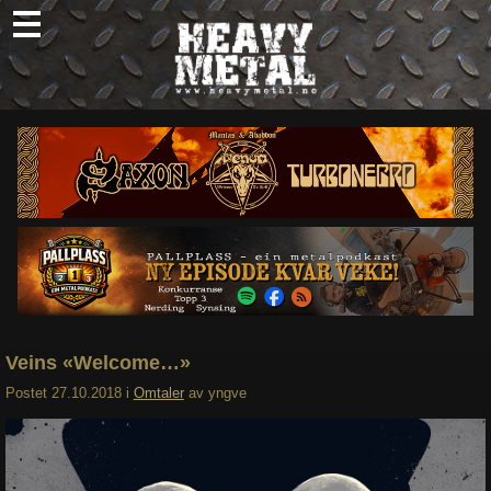
Skip
to
content
Nyheter
Omtaler
Intervjuer
Om oss
Abonner
Søk
etter:
Veins «Welcome…»
Postet
27.10.2018
i
Omtaler
av
yngve