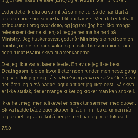
utgjør det instrumentale (
Eric
) og at
Audun
står for vokal.
Lydbildet er kjølig og varmt på samme tid, så de har klart å
fete opp noe som kunne ha blitt mekanisk. Men det er fortsatt
et industrielt preg over dette, og jeg tror (jeg har ikke mange
referanser i denne stilen) at begge her må ha hørt på
Ministry
. Jeg husker svært godt når
Ministry
slo ned som en
bombe, og det er både vokal og musikk her som minner om
tiden rundt
Psalm
-skiva til amerikanerne.
Det jeg likte var at låtene levde. En av de jeg likte best,
Deathgasm
, ble en favoritt etter noen runder, men neste gang
jeg lyttet tok jeg meg i å si
«Hæ?»
og
«hva er det?»
Og så var
det låten jeg altså hadde lagt blant det jeg likte best. Så skiva
er ikke statisk, det er mange kriker og kroker man kan snoke i.
Ikke helt meg, men allikevel en sprek tur sammen med duoen.
Skiva hadde både egenskapen til å gli inn i bakgrunnen når
jeg jobbet, og være kul å henge med når jeg lyttet fokusert.
7/10