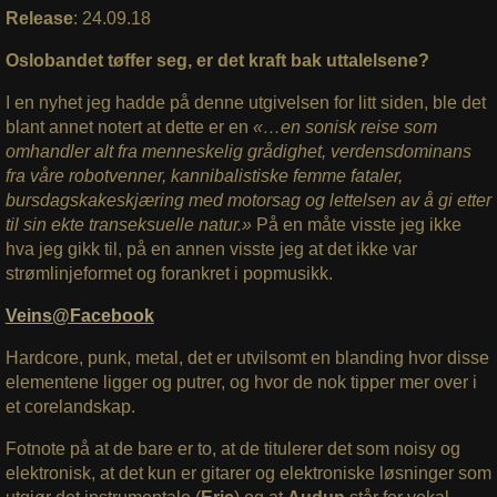
Release
: 24.09.18
Oslobandet tøffer seg, er det kraft bak uttalelsene?
I en nyhet jeg hadde på denne utgivelsen for litt siden, ble det
blant annet notert at dette er en
«…en sonisk reise som
omhandler alt fra menneskelig grådighet, verdensdominans
fra våre robotvenner, kannibalistiske femme fataler,
bursdagskakeskjæring med motorsag og lettelsen av å gi etter
til sin ekte transeksuelle natur.»
På en måte visste jeg ikke
hva jeg gikk til, på en annen visste jeg at det ikke var
strømlinjeformet og forankret i popmusikk.
Veins@Facebook
Hardcore, punk, metal, det er utvilsomt en blanding hvor disse
elementene ligger og putrer, og hvor de nok tipper mer over i
et corelandskap.
Fotnote på at de bare er to, at de titulerer det som noisy og
elektronisk, at det kun er gitarer og elektroniske løsninger som