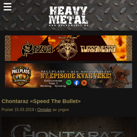
Skip
to
content
Nyheter
Omtaler
Intervjuer
Om oss
Abonner
Søk
etter:
Chontaraz «Speed The Bullet»
Postet
15.03.2019
i
Omtaler
av
yngve