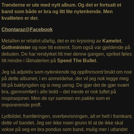
Trønderne er ute med nytt album.
Og det er fortsatt et
band som både er bra og litt lite nytenkende. Men
kvaliteten er der.
Chontaraz@Facebook
Metallen er relativt ufarlig, det er en krysning av
Kamelot
,
Gothminister
og noe litt extremt. Som også var gjeldende på
debuten. De har rendyrket litt mer denne gangen, spriket føles
litt mindre i låtmaterien på
Speed The Bullet
.
Jeg så adjektiv som
nytenkende
og
oppfinnsomt
brukt om noe
på dette albumet, i en anmeldelse, der vil jeg nok legge meg
litt på baktyngden og si meg uenig. De gjør det de gjør svært
bra, gjennomført i alle ledd – det meste er nok tuftet på
inspirasjoner. Men de syr sammen en
pakke
som er
imponerende proff.
Lydbildet, framføringen, overbevisningen, alt er helt i framkant,
dette
vil
bandet. Jeg ser ikke noen grunn til at de ikke skal
vokse på seg en bra pondus som band, mulig mer i utlandet