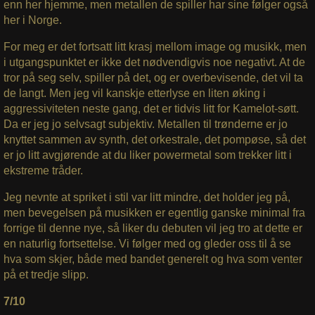
enn her hjemme, men metallen de spiller har sine følger også
her i Norge.
For meg er det fortsatt litt krasj mellom image og musikk, men
i utgangspunktet er ikke det nødvendigvis noe negativt. At de
tror på seg selv, spiller på det, og er overbevisende, det vil ta
de langt. Men jeg vil kanskje etterlyse en liten øking i
aggressiviteten neste gang, det er tidvis litt for Kamelot-søtt.
Da er jeg jo selvsagt subjektiv. Metallen til trønderne er jo
knyttet sammen av synth, det orkestrale, det pompøse, så det
er jo litt avgjørende at du liker powermetal som trekker litt i
ekstreme tråder.
Jeg nevnte at spriket i stil var litt mindre, det holder jeg på,
men bevegelsen på musikken er egentlig ganske minimal fra
forrige til denne nye, så liker du debuten vil jeg tro at dette er
en naturlig fortsettelse. Vi følger med og gleder oss til å se
hva som skjer, både med bandet generelt og hva som venter
på et tredje slipp.
7/10