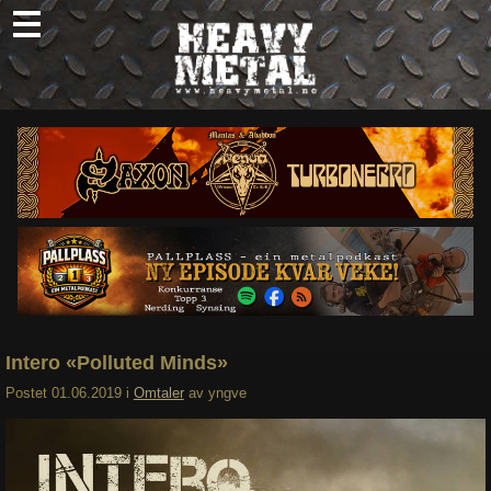
Skip
to
content
Nyheter
Omtaler
Intervjuer
Om oss
Abonner
Søk
etter:
Intero «Polluted Minds»
Postet
01.06.2019
i
Omtaler
av
yngve