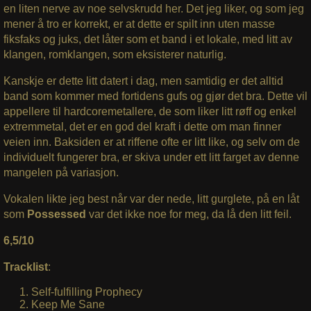
en liten nerve av noe selvskrudd her. Det jeg liker, og som jeg
mener å tro er korrekt, er at dette er spilt inn uten masse
fiksfaks og juks, det låter som et band i et lokale, med litt av
klangen, romklangen, som eksisterer naturlig.
Kanskje er dette litt datert i dag, men samtidig er det alltid
band som kommer med fortidens gufs og gjør det bra. Dette vil
appellere til hardcoremetallere, de som liker litt røff og enkel
extremmetal, det er en god del kraft i dette om man finner
veien inn. Baksiden er at riffene ofte er litt like, og selv om de
individuelt fungerer bra, er skiva under ett litt farget av denne
mangelen på variasjon.
Vokalen likte jeg best når var der nede, litt gurglete, på en låt
som
Possessed
var det ikke noe for meg, da lå den litt feil.
6,5/10
Tracklist
:
Self-fulfilling Prophecy
Keep Me Sane