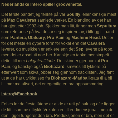
Nederlandske Intero spiller groovemetal.
Det første bandet jeg tenkte på var
Soulfly
, eller kanskje mest
på
Max Cavaleras
samlede verker. En blanding av det han
har gjort etter 1992-ish. Sjekker man litt, finner man
Sepultura
som referanse på hva de lar seg inspirere av, i tillegg til band
som
Pantera
,
Obituary
,
Pro-Pain
og
Machine Head
. Det er
for det meste en dypere form for vokal enn det
Cavalera
leverer, og musikken er enklere enn det
Sep
leverte på topp,
men det er absolutt noe her. Kanskje en tanke mer simpelt
dette, litt mer
bakgateattitude
. Det skinner gjennom at
Pro-
Pain
, og kanskje også
Biohazard
, smøres litt tykkere på
etterhvert som skiva jobber seg gjennom tracklisten. Jeg fant
ut at de har utviklet seg fra
Biohazard
-/
Madball
-gata til å bli
litt mer metalisert, det er egentlig en bra oppsummering.
Intero@Facebook
Felles for de fleste låtene er at de er rett på sak, og ofte ligger
de litt i samme uttrykk. Vokalen er litt endimensjonal, men der
den ligger fungerer den bra. Produksjonen er bra, men det er