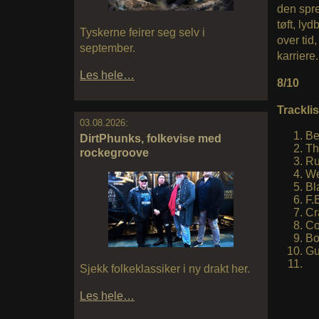
den spre
tøft, ly
Tyskerne feirer seg selv i
over tid
september.
karriere.
Les hele…
8/10
Tracklis
03.08.2026:
Be
DirtPhunks, folkevise med
Th
rockegroove
Ru
We
Bl
F.B
Cr
Co
Bo
Gu
Sjekk folkeklassiker i ny drakt her.
Les hele…