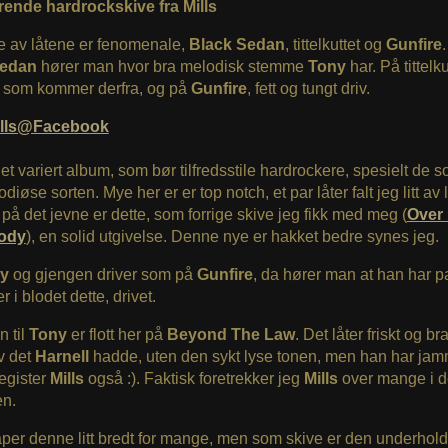
rende hardrockskive fra Mills
re av låtene er fenomenale,
Black Sedan
, tittelkuttet og
Gunfire
Sedan
hører man hvor bra melodisk stemme
Tony
har. På tittelk
r som kommer derfra, og på
Gunfire
, fett og tungt driv.
ills@Facebook
 et variert album, som bør tilfredsstile hardrockere, spesielt de s
iøse sorten. Mye her er er top notch, et par låter falt jeg litt av 
på det jevne er dette, som forrige skive jeg fikk med meg (
Over
ody
), en solid utgivelse. Denne nye er hakket bedre synes jeg.
ny
og gjengen driver som på
Gunfire
, da hører man at han har pa
r i blodet dette, drivet.
 til
Tony
er flott her på
Beyond The Law
. Det låter friskt og b
av det
Harnell
hadde, uten den sykt lyse tonen, men han har ja
egister
Mills
også :). Faktisk foretrekker jeg
Mills
over mange i 
en.
per denne litt bredt for mange, men som skive er den underhol