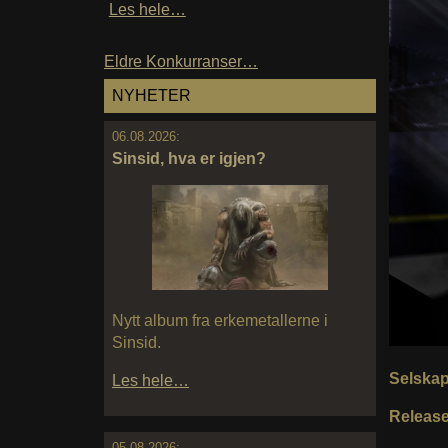
Les hele…
Eldre Konkurranser…
NYHETER
06.08.2026:
Sinsid, hva er igjen?
Nytt album fra erkemetallerne i
Sinsid.
Selska
Les hele…
Releas
05.08.2026: