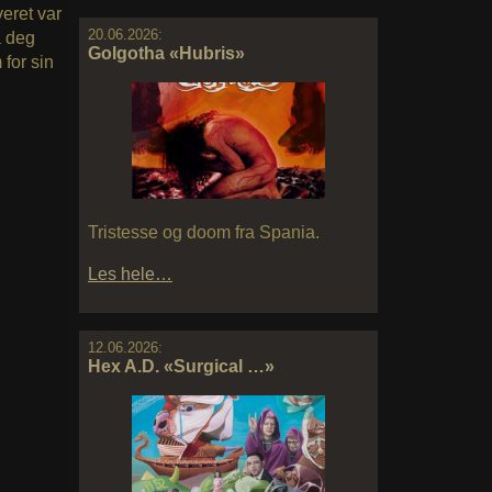
veret var
20.06.2026:
å deg
Golgotha «Hubris»
 for sin
Tristesse og doom fra Spania.
Les hele…
12.06.2026:
Hex A.D. «Surgical …»