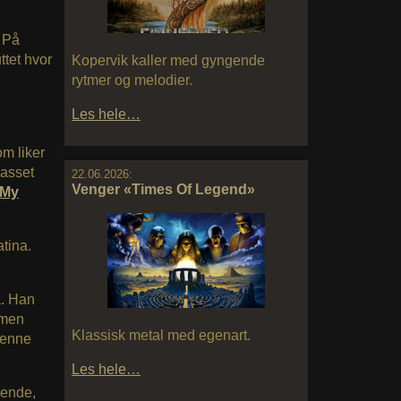
. På
uttet hvor
Kopervik kaller med gyngende
rytmer og melodier.
Les hele…
om liker
lasset
22.06.2026:
Venger «Times Of Legend»
 My
tina.
ra. Han
mmen
Klassisk metal med egenart.
denne
Les hele…
dende,