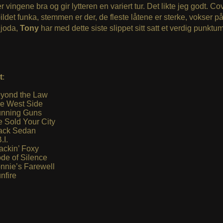
r vingene bra og gir lytteren en variert tur. Det likte jeg godt. Co
dbildet funka, stemmen er der, de fleste låtene er sterke, vokser p
, joda,
Tony
har med dette siste slippet sitt satt et verdig punktum
t
:
yond the Law
e West Side
nning Guns
 Sold Your City
ack Sedan
.I.
ackin’ Foxy
de of Silence
nnie’s Farewell
nfire