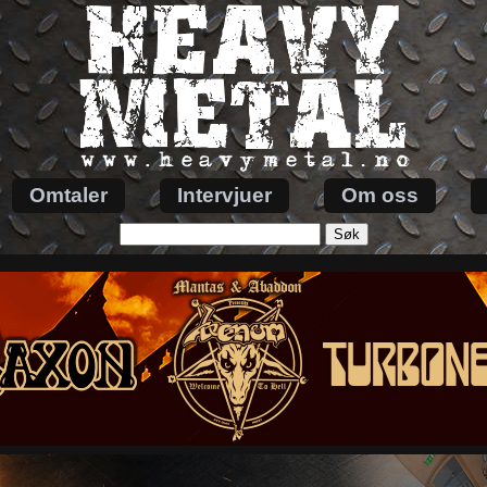
Omtaler
Intervjuer
Om oss
Søk
etter: