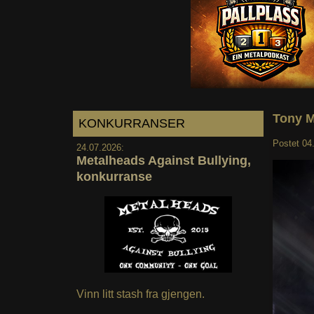
Tony M
KONKURRANSER
Postet
04
24.07.2026:
Metalheads Against Bullying,
konkurranse
Vinn litt stash fra gjengen.