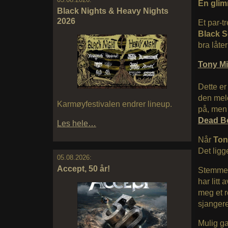
En glim
Black Nights & Heavy Nights
2026
Et par-t
Black 
bra låte
Tony M
Dette er
den melod
Karmøyfestivalen endrer lineup.
på, men 
Dead B
Les hele…
Når
To
Det ligge
05.08.2026:
Accept, 50 år!
Stemmen
har litt 
meg et r
sjanger
Mulig ga