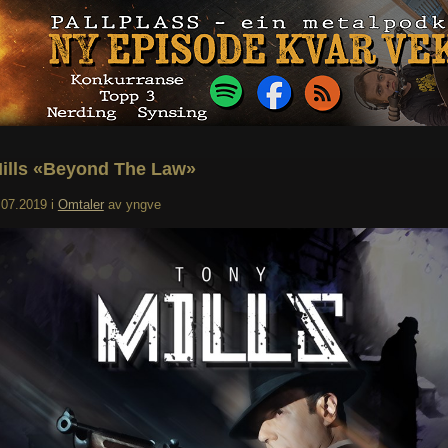
ills «Beyond The Law»
.07.2019
i
Omtaler
av
yngve