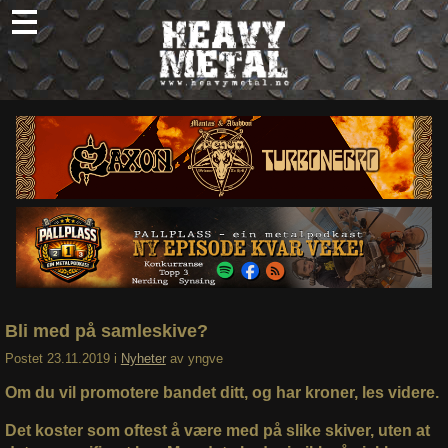
Skip
to
content
Nyheter
Omtaler
Intervjuer
Om oss
Abonner
Søk
etter:
Bli med på samleskive?
Postet
23.11.2019
i
Nyheter
av
yngve
Om du vil promotere bandet ditt, og har kroner, les videre.
Det koster som oftest å være med på slike skiver, uten at