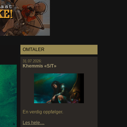
OMTALER
31.07.2026:
Khemmis «S/T»
En verdig oppfølger.
Les hele…