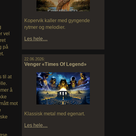
Kopervik kaller med gyngende
g
rytmer og melodier.
r vel
Les hele…
ret
g på
t.
22.06.2026:
Venger «Times Of Legend»
til at
lle.
 mer å
kke
mått mot
e
Klassisk metal med egenart.
iske
Les hele…
iøse