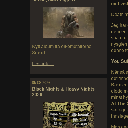
mitt ve
Death m
Jeg har 
dermed n
snarere 
nysgjerr
Nytt album fra erkemetallerne i
denne fo
Sinsid.
You Su
Les hele…
Når så s
det finn
05.08.2026:
Basisen 
Black Nights & Heavy Nights
glede meg
2026
minst by
At The
særegne 
innslage
Man ende