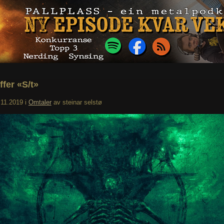
ffer «S/t»
.11.2019
i
Omtaler
av
steinar selstø