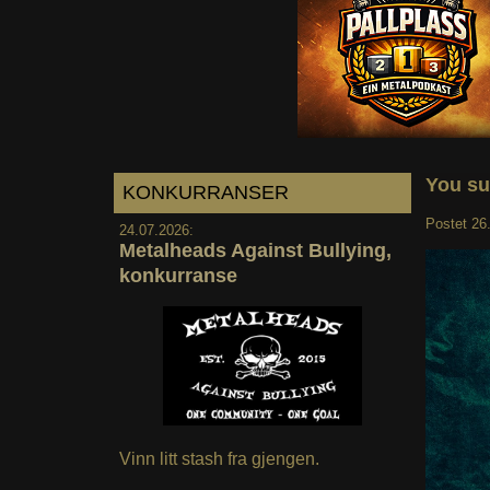
You su
KONKURRANSER
Postet
26
24.07.2026:
Metalheads Against Bullying,
konkurranse
Vinn litt stash fra gjengen.