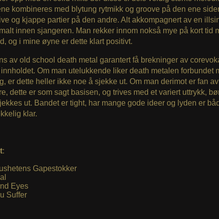
ene kombineres med blytung rytmikk og groove på den ene side
ve og kjappe partier på den andre. Alt akkompagnert av en illsin
malt innen sjangeren. Man rekker innom nokså mye på kort tid
d, og i mine øyne er dette klart positivt.
ans av old school death metal garantert få brekninger av corevo
 innholdet. Om man utelukkende liker death metalen forbundet
, er dette heller ikke noe å sjekke ut. Om man derimot er fan av
e, dette er som sagt basisen, og trives med et variert uttrykk, bø
jekkes ut. Bandet er tight, har mange gode ideer og lyden er båd
ekkelig klar.
t
:
ushetens Gapestokker
al
ind Eyes
u Suffer