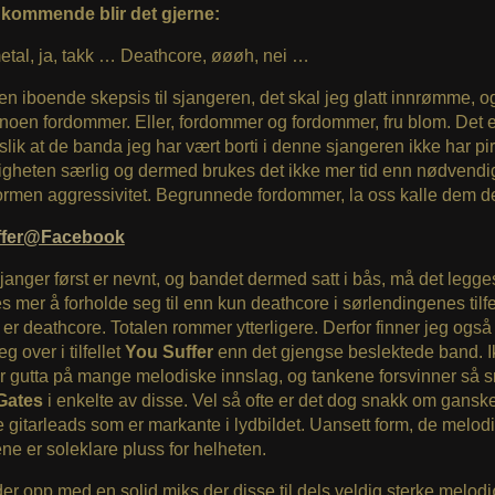
dkommende blir det gjerne:
etal, ja, takk … Deathcore, øøøh, nei …
en iboende skepsis til sjangeren, det skal jeg glatt innrømme, o
oen fordommer. Eller, fordommer og fordommer, fru blom. Det e
slik at de banda jeg har vært borti i denne sjangeren ikke har pir
igheten særlig og dermed brukes det ikke mer tid enn nødvendi
rmen aggressivitet. Begrunnede fordommer, la oss kalle dem de
ffer@Facebook
janger først er nevnt, og bandet dermed satt i bås, må det legges 
es mer å forholde seg til enn kun deathcore i sørlendingenes tilfe
er deathcore. Totalen rommer ytterligere. Derfor finner jeg også
 over i tilfellet
You Suffer
enn det gjengse beslektede band. I
r gutta på mange melodiske innslag, og tankene forsvinner så s
 Gates
i enkelte av disse. Vel så ofte er det dog snakk om gansk
gitarleads som er markante i lydbildet. Uansett form, de melod
ne er soleklare pluss for helheten.
r opp med en solid miks der disse til dels veldig sterke melod