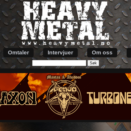
Omtaler
Intervjuer
Om oss
Søk
etter: