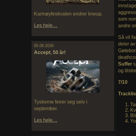
innslag
aggressi
Karmøyfestivalen endrer lineup.
som nor
Les hele…
andre or
Så vil f
deler av
05.08.2026:
Gøteborg
Accept, 50 år!
deathcor
Suffer
s
og tilstr
7/10
Tracklis
Tyskerne feirer seg selv i
Ta
september.
Kv
Bl
Les hele…
Yo