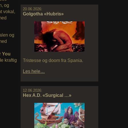
n, og
20.06.2026:
t vokal,
Golgotha «Hubris»
 med
kalen og
 med
r
You
e kraftig
Tristesse og doom fra Spania.
Les hele…
12.06.2026:
Hex A.D. «Surgical …»