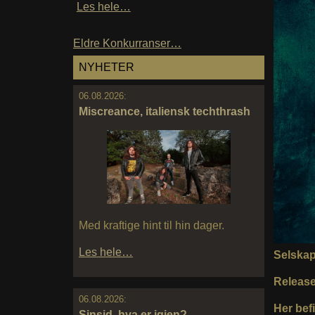
Les hele…
Eldre Konkurranser…
NYHETER
06.08.2026:
Miscreance, italiensk techthrash
Med kraftige hint til hin dager.
Les hele…
Selska
Releas
06.08.2026:
Her befi
Sinsid, hva er igjen?