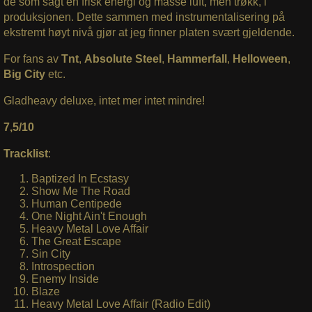
de som sagt en frisk energi og masse luft, men trøkk, i
produksjonen. Dette sammen med instrumentalisering på
ekstremt høyt nivå gjør at jeg finner platen svært gjeldende.
For fans av
Tnt
,
Absolute Steel
,
Hammerfall
,
Helloween
,
Big City
etc.
Gladheavy deluxe, intet mer intet mindre!
7,5/10
Tracklist
:
Baptized In Ecstasy
Show Me The Road
Human Centipede
One Night Ain't Enough
Heavy Metal Love Affair
The Great Escape
Sin City
Introspection
Enemy Inside
Blaze
Heavy Metal Love Affair (Radio Edit)