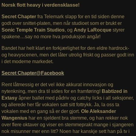
Norsk flott heavy i verdensklasse!
Secret Chapter
fra Telemark slapp for en tid siden denne
godt over snittet-platen, men når studioet som er brukt er
Sonic Temple Train Studios
, og
Andy LaRocque
styrer
spakene…say no more hva produksjon angår!
Bandet har helt klart en forkjærlighet for den eldre hardrock-
og heavyscenen, men det låter utrolig friskt og passer godt inn
i det moderne markedet.
Secret Chapter@Facebook
Rent låtmessig er det vel ikke akkurat innovasjon og
nytenkning, men dra til sides for en framføring!
Babtized in
Extasy
åpner ballet med pådriv og catchy licks i all seksjoner,
og allerede her får vokalen satt sitt fottrykk. Ja, la oss ta
vokalen med en gang så er der gjort.
Ole Aleksander
Wangenius
har en sjeldent bra stemme, og han rekker nok
over flere oktaver og viser en stemmeprakt mange i sjangeren
nok misunner mer enn litt? Noen har kanskje sett han på tv i