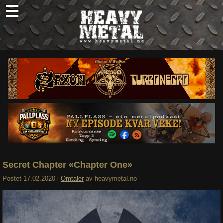
Skip
to
content
Nyheter
Omtaler
Intervjuer
Om oss
Abonner
Søk
etter:
Secret Chapter «Chapter One»
Postet
17.02.2020
i
Omtaler
av
heavymetal.no