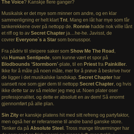
The Voice
? Kanskje flere ganger?
Musikalsk er det mye som minner om andre, og en klar
sammenligning er helt klart
Tnt
. Mang en låt har mye som får
tankerekkene over på nettopp de.
Ronnie
hadde nok ville lånt
et riff og to av
Secret Chapter
ja…he-he. Javisst, de
covrer
Everyone`s a Star
som bonusspor.
Fra pådriv til sleipere saker som
Show Me The Road
,
via
Human Sentipede
, som kunne vært et spor på
Blodbounds ‘Stormborn’
-plate, til en
Priest
fra
Painkiller
.
Ikke for å måle på noen måte, mer for å prøve å beskrive hvor
de ligger i det musikalske landskap.
Secret Chapter
har
uansett noe som gjør dem til nettopp
Secret Chapter
, og hvis
ikke dette tar av så melder jeg meg ut. Noen plater oser
professjonalitet, og dette er absolutt en av dem! Så enormt
gjennomført på alle plan.
Sin Zity
er kanskje platens hit med sitt refreng og partyfaktor,
men også her er referansene til andre band ganske store.
Tenker da på
Absolute Steel
. Tross mange tilnærminger har