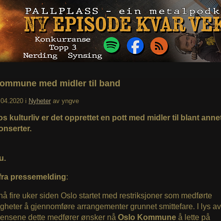
ommune med midler til band
.04.2020
i
Nyheter
av
yngve
s kulturliv er det opprettet en pott med midler til blant anne
onserter.
u.
fra pressemelding
:
nå fire uker siden Oslo startet med restriksjoner som medførte
gheter å gjennomføre arrangementer grunnet smittefare. I lys av
ensene dette medfører ønsker nå
Oslo Kommune
å lette på