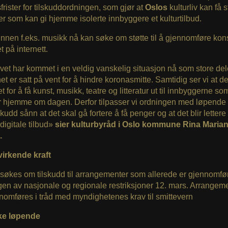
rister for tilskuddordningen, som gjør at
Oslos
kulturliv kan få st
er som kan gi hjemme isolerte innbyggere et kulturtilbud.
innen f.eks. musikk nå kan søke om støtte til å gjennomføre kon
 på internett.
ivet har kommet i en veldig vanskelig situasjon nå som store del
t er satt på vent for å hindre koronasmitte. Samtidig ser vi at det
et for å få kunst, musikk, teatre og litteratur ut til innbyggerne so
r hjemme om dagen. Derfor tilpasser vi ordningen med løpende
skudd sånn at det skal gå fortere å få penger og at det blir lettere 
l digitale tilbud»
sier kulturbyråd i Oslo kommune Rina Maria
.
virkende kraft
søkes om tilskudd til arrangementer som allerede er gjennomført
gen av nasjonale og regionale restriksjoner 12. mars. Arrange
omføres i tråd med myndighetenes krav til smittevern
ke løpende