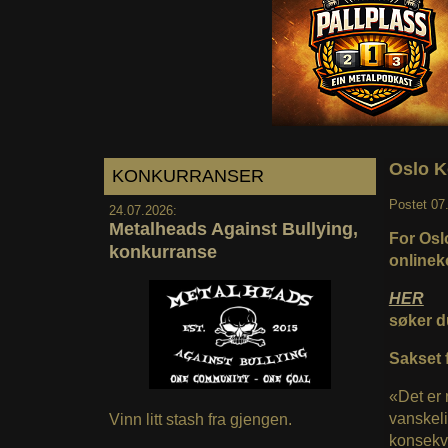
Oslo K
KONKURRANSER
Postet
07
24.07.2026:
Metalheads Against Bullying,
For Oslo
konkurranse
onlinek
HER
søker d
Sakset 
«Det er 
vanskeli
Vinn litt stash fra gjengen.
konsekv