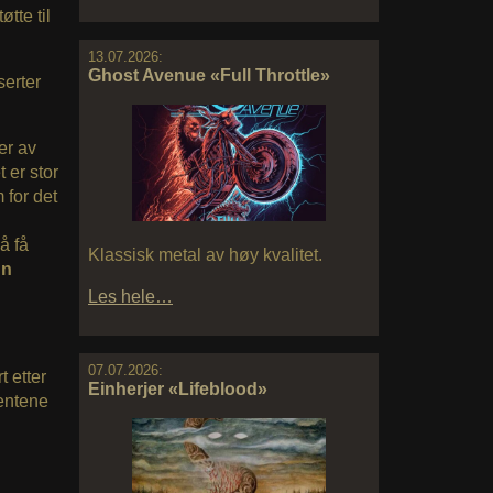
øtte til
13.07.2026:
Ghost Avenue «Full Throttle»
serter
er av
 er stor
m for det
å få
Klassisk metal av høy kvalitet.
nn
Les hele…
07.07.2026:
 etter
Einherjer «Lifeblood»
mentene