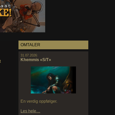
OMTALER
31.07.2026:
Khemmis «S/T»
t
En verdig oppfølger.
Les hele…