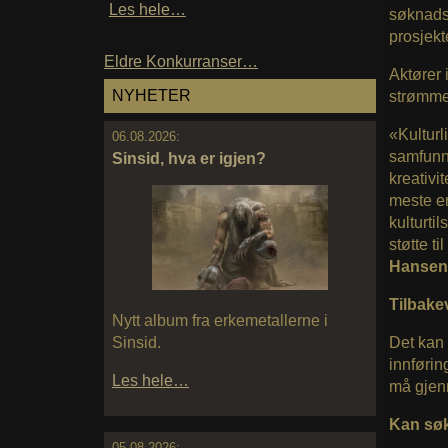
Les hele…
søknadsf
prosjekt
Eldre Konkurranser…
Aktører 
NYHETER
strømmet
«Kulturl
06.08.2026:
samfunne
Sinsid, hva er igjen?
kreativit
meste e
kulturtil
støtte ti
Hansen
Tilbake
Nytt album fra erkemetallerne i
Det kan 
Sinsid.
innførin
Les hele…
må gjenn
Kan sø
05.08.2026: