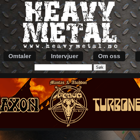
Omtaler
Intervjuer
Om oss
Søk
etter: