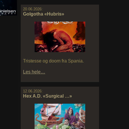
20.06.2026:
Golgotha «Hubris»
Tristesse og doom fra Spania.
Les hele…
12.06.2026:
Hex A.D. «Surgical …»