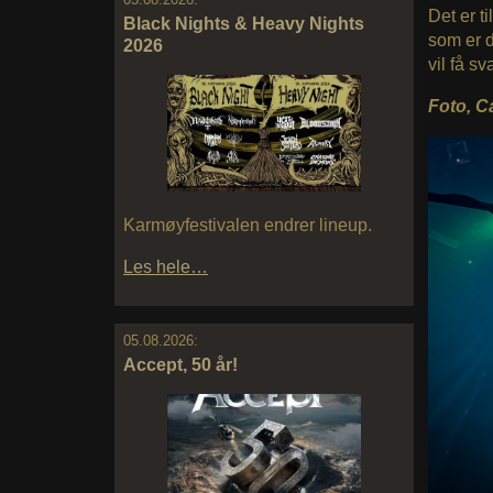
Det er 
Black Nights & Heavy Nights
som er d
2026
vil få sv
Foto, C
Karmøyfestivalen endrer lineup.
Les hele…
05.08.2026:
Accept, 50 år!