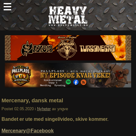
Skip
to
content
Nyheter
Omtaler
Intervjuer
Om oss
Abonner
Søk
etter:
Mercenary, dansk metal
Postet
02.05.2020
i
Nyheter
av
yngve
Bandet er ute med singel/video, skive kommer.
Mercenary@Facebook