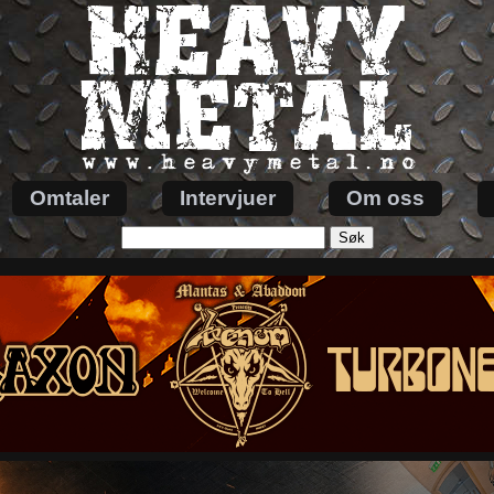
Omtaler
Intervjuer
Om oss
Søk
etter: