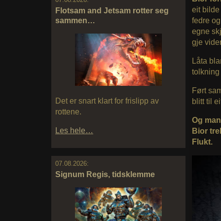
eit bild
Flotsam and Jetsam rotter seg
fedre og
sammen…
egne skj
gje vide
Låta bla
tolkning
Ført sa
Det er snart klart for frislipp av
blitt til
rottene.
Og man 
Les hele…
Bior tr
Flukt.
07.08.2026:
Signum Regis, tidsklemme