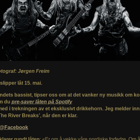
fotograf: Jørgen Freim
lipper låt 15. mai.
andets bassist, tipser oss om at det vanker ny musikk om kort
om du
pre-saver låten på Spotify
med i trekningen av et eksklusivt drikkehorn. Jeg melder inn 
he River Breaks’, når den er klar.
n@Facebook
klarer rundt låten
: «Er om å vekke våre nordiske forfedre. Om 