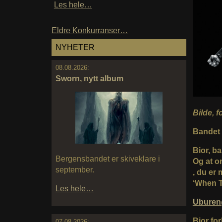
Les hele…
Eldre Konkurranser…
NYHETER
08.08.2026:
Sworn, nytt album
Bilde, 
Bandet s
Bior, b
Bergensbandet er skiveklare i
Og at 
september.
, du er 
‘When T
Les hele…
Ubure
Bior for
07.08.2026: