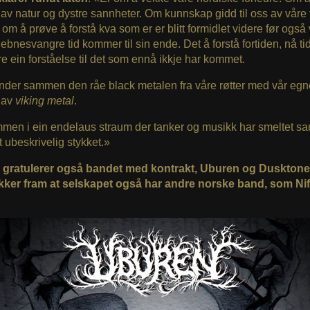
e av natur og dystre sannheter. Om kunnskap gidd til oss av våre
 om å prøve å forstå kva som er er blitt formidlet videre før også
ebnesvangre tid kommer til sin ende. Det å forstå fortiden, nå ti
re ein forståelse til det som ennå ikkje har kommet.
nder sammen den råe black metalen fra våre røtter med vår egn
 av
viking metal
.
mmen i ein endelaus straum der tanker og musikk har smeltet 
 eit ubeskrivelig stykket.»
gratulerer også bandet med kontrakt, Uburen og Dusktone 
ekker fram at selskapet også har andre norske band, som Ni