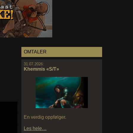
OMTALER
31.07.2026:
Khemmis «S/T»
En verdig oppfølger.
Les hele…