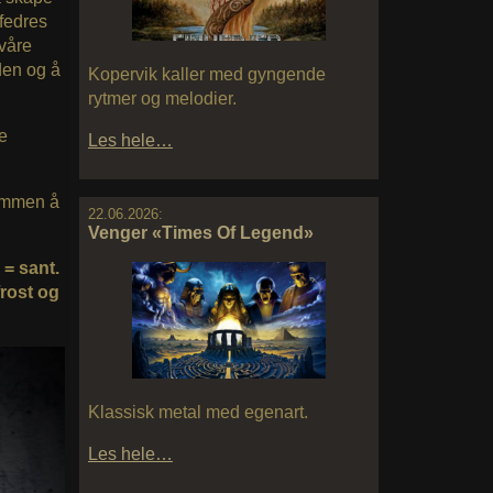
 fedres
 våre
den og å
Kopervik kaller med gyngende
rytmer og melodier.
e
Les hele…
sammen å
22.06.2026:
Venger «Times Of Legend»
= sant.
frost og
Klassisk metal med egenart.
Les hele…