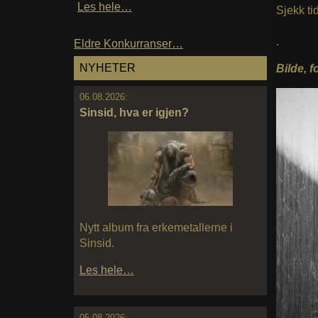
Les hele…
Sjekk ti
.
Eldre Konkurranser…
NYHETER
Bilde, 
06.08.2026:
Sinsid, hva er igjen?
Nytt album fra erkemetallerne i
Sinsid.
Les hele…
05.08.2026: