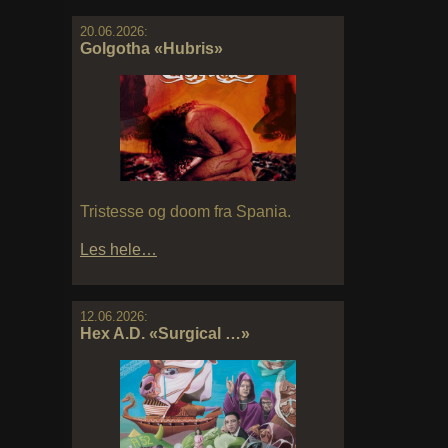
20.06.2026:
Golgotha «Hubris»
Tristesse og doom fra Spania.
Les hele…
12.06.2026:
Hex A.D. «Surgical …»