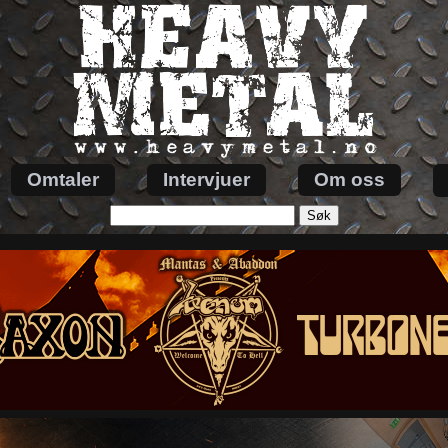
Omtaler
Intervjuer
Om oss
Søk
etter: