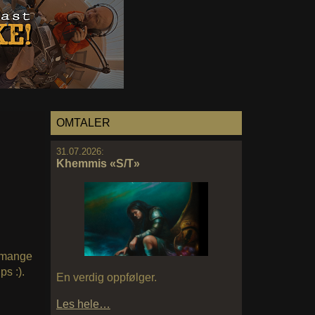
OMTALER
31.07.2026:
Khemmis «S/T»
r mange
ips :).
En verdig oppfølger.
Les hele…