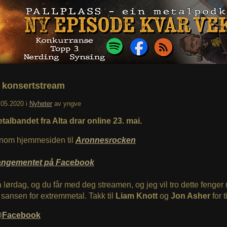
, konsertstream
.05.2020
i
Nyheter
av
yngve
albandet fra Alta drar online 23. mai.
nnom hjemmesiden til
Aronnesrocken
angementet på Facebook
 lørdag, og du får med deg streamen, og jeg vil tro dette fenge
sansen for extremmetal. Takk til
Liam Knott
og
Jon Asher
for t
@Facebook