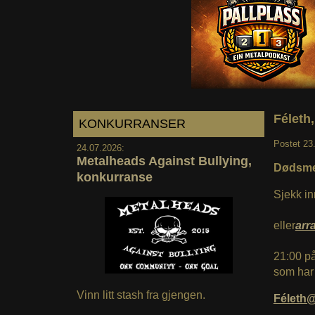
Féleth
KONKURRANSER
Postet
23
24.07.2026:
Metalheads Against Bullying,
Dødsmet
konkurranse
Sjekk i
eller
arr
21:00 på
som har 
Vinn litt stash fra gjengen.
Féleth