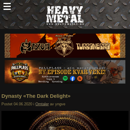
Skip
to
content
Nyheter
Omtaler
Intervjuer
Om oss
Abonner
Søk
etter:
Dynasty «The Dark Delight»
Postet
04.06.2020
i
Omtaler
av
yngve