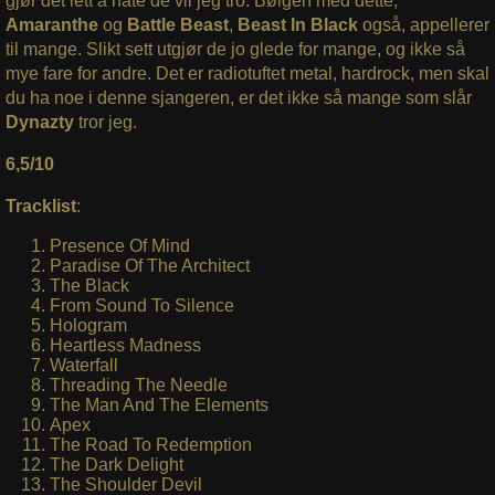
gjør det lett å hate de vil jeg tro. Bølgen med dette,
Amaranthe
og
Battle
Beast
,
Beast In Black
også, appellerer
til mange. Slikt sett utgjør de jo glede for mange, og ikke så
mye fare for andre. Det er radiotuftet metal, hardrock, men skal
du ha noe i denne sjangeren, er det ikke så mange som slår
Dynazty
tror jeg.
6,5/10
Tracklist
:
Presence Of Mind
Paradise Of The Architect
The Black
From Sound To Silence
Hologram
Heartless Madness
Waterfall
Threading The Needle
The Man And The Elements
Apex
The Road To Redemption
The Dark Delight
The Shoulder Devil