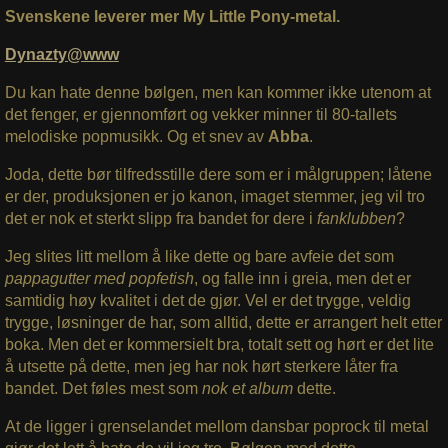
Svenskene leverer mer My Little Pony-metal.
Dynazty@www
Du kan hate denne bølgen, men kan kommer ikke utenom at
det fenger, er gjennomført og vekker minner til 80-tallets
melodiske popmusikk. Og et snev av
Abba
.
Joda, dette bør tilfredsstille dere som er i målgruppen; låtene
er der, produksjonen er jo kanon, imaget stemmer, jeg vil tro
det er nok et sterkt slipp fra bandet for dere i
fanklubben
?
Jeg slites litt mellom å like dette og bare avfeie det som
pappagutter med popfetish
, og falle inn i greia, men det er
samtidig høy kvalitet i det de gjør. Vel er det trygge, veldig
trygge, løsninger de har, som alltid, dette er arrangert helt etter
boka. Men det er kommersielt bra, totalt sett og hørt er det lite
å utsette på dette, men jeg har nok hørt sterkere låter fra
bandet. Det føles mest som
nok et album
dette.
At de ligger i grenselandet mellom dansbar poprock til metal