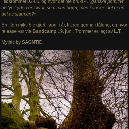
i tidsrommet 02-05, og hvor det ble brukt
«…ganske primitivt
utstyr. Lyden er low-fi, som man hører, men kanskje det er en
del av sjarmen?»
En liten miks ble gjort i april i år, litt redigering i låtene, og hvor
release var via
Bandcamp
19. juni. Trommer er lagt av
L.T.
Mythic by SAGNTID