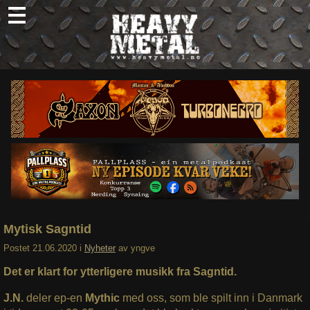
Skip
to
content
Nyheter
Omtaler
Intervjuer
Om oss
Abonner
Søk
etter:
Mytisk Sagntid
Postet
21.06.2020
i
Nyheter
av
yngve
Det er klart for ytterligere musikk fra Sagntid.
J.N.
deler ep-en
Mythic
med oss, som ble spilt inn i Danmark