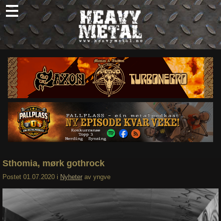
Skip
to
content
Nyheter
Omtaler
Intervjuer
Om oss
Abonner
Søk
etter:
Sthomia, mørk gothrock
Postet
01.07.2020
i
Nyheter
av
yngve