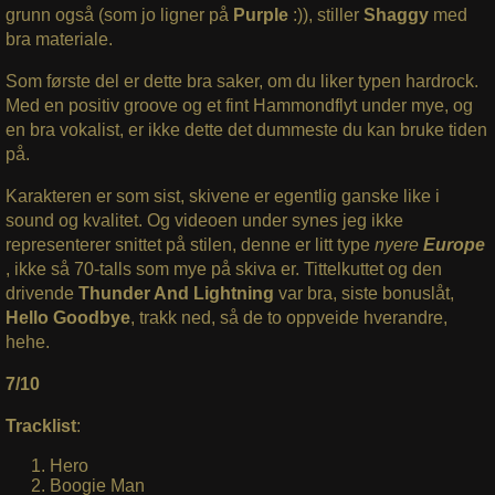
grunn også (som jo ligner på
Purple
:)), stiller
Shaggy
med
bra materiale.
Som første del er dette bra saker, om du liker typen hardrock.
Med en positiv groove og et fint Hammondflyt under mye, og
en bra vokalist, er ikke dette det dummeste du kan bruke tiden
på.
Karakteren er som sist, skivene er egentlig ganske like i
sound og kvalitet. Og videoen under synes jeg ikke
representerer snittet på stilen, denne er litt type
nyere
Europe
, ikke så 70-talls som mye på skiva er. Tittelkuttet og den
drivende
Thunder And Lightning
var bra, siste bonuslåt,
Hello Goodbye
, trakk ned, så de to oppveide hverandre,
hehe.
7/10
Tracklist
:
Hero
Boogie Man