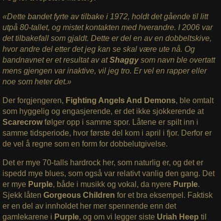
«Dette bandet fyrte av tilbake i 1972, holdt det gående til litt
utpå 80-tallet, og mistet kontakten med hverandre. I 2006 var
det tilbakefall som gjaldt. Dette er del en av en dobbeltskive,
hvor andre del etter det jeg kan se skal være ute nå. Og
bandnavnet er et resultat av at
Shaggy
som navn ble overtatt
mens gjengen var inaktive, vil jeg tro. Er vel en rapper eller
noe som heter det.»
Der forgjengeren,
Fighting Angels And Demons
, ble omtalt
som hyggelig og engasjerende, er det ikke sjokkerende at
Scarecrow
følger opp i samme spor. Låtene er spilt inn i
samme tidsperiode, hvor første del kom i april i fjor. Derfor er
de vel å regne som en form for dobbelutgivelse.
Det er mye 70-talls hardrock her, som naturlig er, og det er
ispedd mye blues, som også var relativt vanlig den gang. Det
er mye
Purple
, både i musikk og vokal, da nyere
Purple
.
Sjekk låten
Gorgeous
Children
for et bra eksempel. Faktisk
er en del av innholdet her mer spennende enn det
gamlekarene i
Purple
, og om vi legger siste
Uriah Heep
til