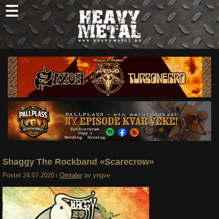
Skip
to
content
Nyheter
Omtaler
Intervjuer
Om oss
Abonner
Søk
etter:
Shaggy The Rockband «Scarecrow»
Postet
24.07.2020
i
Omtaler
av
yngve