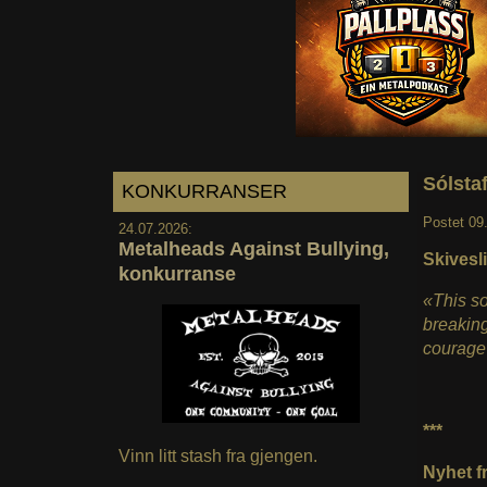
Sólsta
KONKURRANSER
Postet
09
24.07.2026:
Metalheads Against Bullying,
Skivesl
konkurranse
«This so
breaking
courage 
***
Vinn litt stash fra gjengen.
Nyhet fr