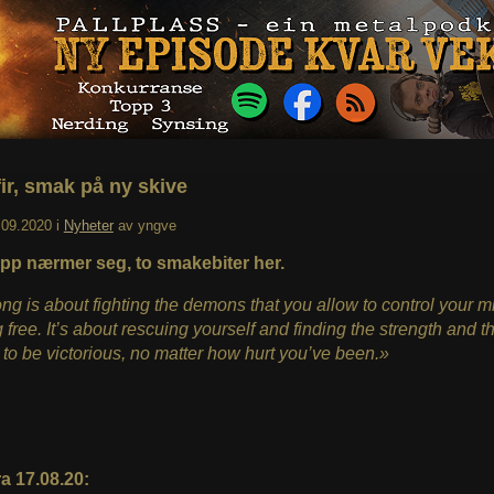
fir, smak på ny skive
.09.2020
i
Nyheter
av
yngve
ipp nærmer seg, to smakebiter her.
ng is about fighting the demons that you allow to control your m
 free. It’s about rescuing yourself and finding the strength and t
to be victorious, no matter how hurt you’ve been.»
a 17.08.20: