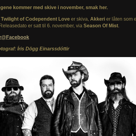
ngene kommer med skive i november, smak her.
s
Twilight of Codependent Love
er skiva,
Akkeri
er låten som er
 Releasedato er satt til 6. november, via
Season Of Mist
.
fir@Facebook
otograf: Íris Dögg Einarssdóttir