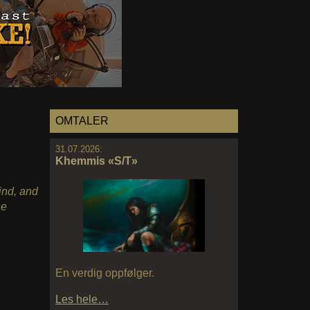
OMTALER
31.07.2026:
Khemmis «S/T»
ind, and
he
En verdig oppfølger.
Les hele…