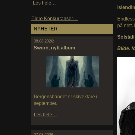
Les hele…
Islendi
Eldre Konkurranser…
Endles
på nett.
NYHETER
Sólsta
08.08.2026:
Sworn, nytt album
Bilde. f
Bergensbandet er skiveklare i
september.
Les hele…
07.08.2026: