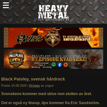
Skip
to
content
Nyheter
Omtaler
Intervjuer
Om oss
Abonner
Søk
etter:
Black Paisley, svensk hårdrock
Postet
15.09.2020
i
Nyheter
av
yngve
Svenskene kommer med skive mot slutten av året.
Det er også ny lineup, tips kommer fra Eric Sandström.