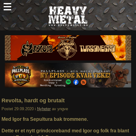
Skip
to
content
Nyheter
Omtaler
Intervjuer
Om oss
Abonner
Søk
etter:
Revolta, hardt og brutalt
Postet
29.09.2020
i
Nyheter
av
yngve
Med Igor fra Sepultura bak trommene.
Dette er et nytt grindcoreband med Igor og folk fra blant