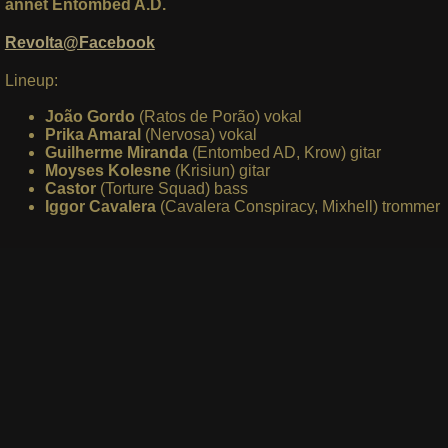
annet Entombed A.D.
Revolta@Facebook
Lineup:
João Gordo
(Ratos de Porão) vokal
Prika Amaral
(Nervosa) vokal
Guilherme Miranda
(Entombed AD, Krow) gitar
Moyses Kolesne
(Krisiun) gitar
Castor
(Torture Squad) bass
Iggor Cavalera
(Cavalera Conspiracy, Mixhell) trommer