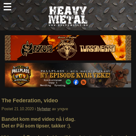
Skip
to
content
Nyheter
Omtaler
Intervjuer
Om oss
Abonner
Søk
etter:
The Federation, video
Postet
21.10.2020
i
Nyheter
av
yngve
Bandet kom med video nå i dag.
Det er Pål som tipser, takker :).