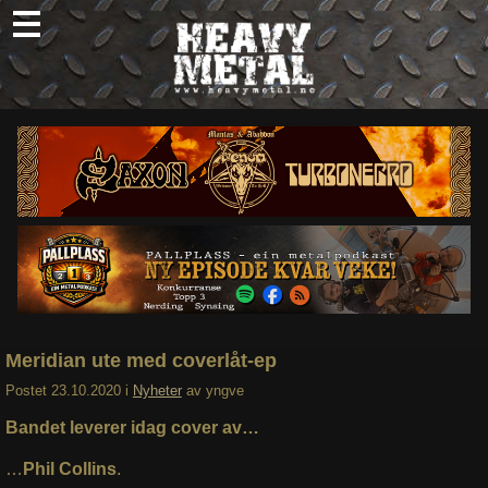
Skip
to
content
Nyheter
Omtaler
Intervjuer
Om oss
Abonner
Søk
etter:
Meridian ute med coverlåt-ep
Postet
23.10.2020
i
Nyheter
av
yngve
Bandet leverer idag cover av…
…
Phil Collins
.