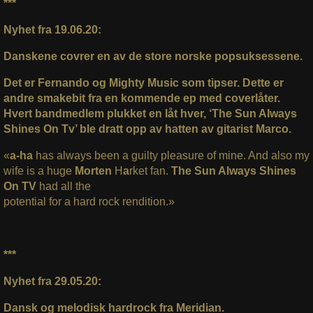
***
Nyhet fra 19.06.20:
Danskene covrer en av de store norske popsuksessene.
Det er Fernando og Mighty Music som tipser. Dette er
andre smakebit fra en kommende ep med coverlåter.
Hvert bandmedlem plukket en låt hver, ‘The Sun Always
Shines On Tv’ ble dratt opp av hatten av gitarist Marco.
«
a-ha
has always been a guilty pleasure of mine. And also my
wife is a huge
Morten
H
a
rket fan.
The Sun Always Shines
On
TV
had all the
potential for a hard rock rendition.»
***
Nyhet fra 29.05.20:
Dansk og melodisk hardrock fra Meridian.