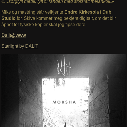
«…sorgfylt metal, fylt til randen med storslått melankoli.»
Miks og mastring står velkjente
Endre Kirkesola
i
Dub
Studio
for. Skiva kommer meg bekjent digitalt, om det blir
åpnet for fysiske kopier skal jeg tipse dere.
Dalit@www
Starlight by DALIT