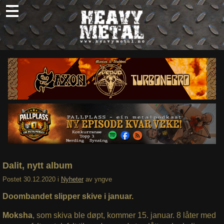
Skip
to
content
Nyheter
Omtaler
Intervjuer
Om oss
Abonner
Søk
etter:
Dalit, nytt album
Postet
30.12.2020
i
Nyheter
av
yngve
Doombandet slipper skive i januar.
Moksha
, som skiva ble døpt, kommer 15. januar. 8 låter med