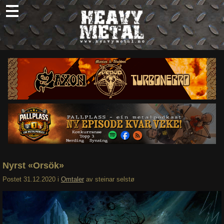
Skip
to
content
Nyheter
Omtaler
Intervjuer
Om oss
Abonner
Søk
etter:
Nyrst «Orsök»
Postet
31.12.2020
i
Omtaler
av
steinar selstø