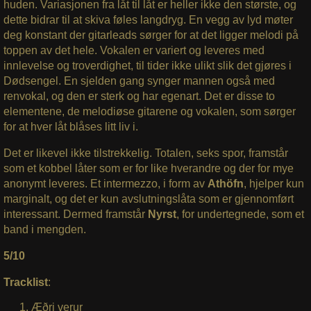
huden. Variasjonen fra låt til låt er heller ikke den største, og
dette bidrar til at skiva føles langdryg. En vegg av lyd møter
deg konstant der gitarleads sørger for at det ligger melodi på
toppen av det hele. Vokalen er variert og leveres med
innlevelse og troverdighet, til tider ikke ulikt slik det gjøres i
Dødsengel. En sjelden gang synger mannen også med
renvokal, og den er sterk og har egenart. Det er disse to
elementene, de melodiøse gitarene og vokalen, som sørger
for at hver låt blåses litt liv i.
Det er likevel ikke tilstrekkelig. Totalen, seks spor, framstår
som et kobbel låter som er for like hverandre og der for mye
anonymt leveres. Et intermezzo, i form av
Athöfn
, hjelper kun
marginalt, og det er kun avslutningslåta som er gjennomført
interessant. Dermed framstår
Nyrst
, for undertegnede, som et
band i mengden.
5/10
Tracklist
:
Æðri verur