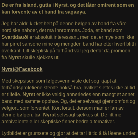
De er fra Island, gutta i Nyrst, og det låter omtrent som en
kan forvente av et band fra sagaøya.
Jeg har aldri kicket helt på denne bølgen av band fra våre
nordiske naboer, det må innrømmes. Joda, et band som
Svartidauði
er absolutt interessant, men det er mye som ikke
har pirret sansene mine og mengden band har etter hvert blitt i
overkant. Litt skeptisk på forhånd var jeg derfor da promoen
fra
Nyrst
skulle sjekkes ut.
Nyrst@Facebook
Med skepsisen som følgesvenn viste det seg kjapt at
forhåndsprofetiene stemte nokså bra, hvilket slettes ikke alltid
er tilfelle.
Nyrst
er ikke veldig annerledes enn mangt et annet
band med samme opphav. Og, det er selvsagt gjennomført og
velgjort, som forventet. Kort fortalt, dersom man er fan av
denne bølgen, bør
Nyrst
selvsagt sjekkes ut. De litt mer
ambivalente eller skeptiske finner bedre alternativer.
Lydbildet er grumsete og gjør at det tar litt tid å få låtene under