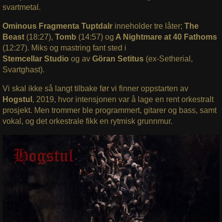
svartmetal.
Ominous Fragmenta Tuptdalr
inneholder tre låter;
The
Beast
(18:27),
Tomb
(14:57) og
A Nightmare at 40 Fathoms
(12:27).
Miks og mastring fant sted i
Stemcellar Studio
og av
Göran Setitus
(ex-Setherial,
Svartghast).
Vi skal ikke så langt tilbake før vi finner oppstarten av
Hogstul
, 2019, hvor intensjonen var å lage en rent orkestralt
prosjekt. Men trommer ble programmert, gitarer og bass, samt
vokal, og det orkestrale fikk en rytmisk grunnmur.