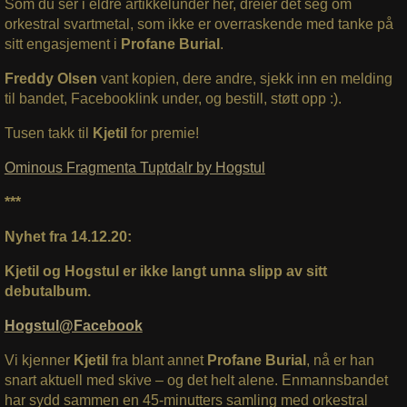
Som du ser i eldre artikkelunder her, dreier det seg om
orkestral svartmetal, som ikke er overraskende med tanke på
sitt engasjement i
Profane Burial
.
Freddy Olsen
vant kopien, dere andre, sjekk inn en melding
til bandet, Facebooklink under, og bestill, støtt opp :).
Tusen takk til
Kjetil
for premie!
Ominous Fragmenta Tuptdalr by Hogstul
***
Nyhet fra 14.12.20:
Kjetil og Hogstul er ikke langt unna slipp av sitt
debutalbum.
Hogstul@Facebook
Vi kjenner
Kjetil
fra blant annet
Profane Burial
, nå er han
snart aktuell med skive – og det helt alene. Enmannsbandet
har sydd sammen en 45-minutters samling med orkestral