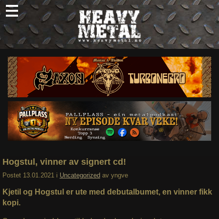
Skip
to
content
Nyheter
Omtaler
Intervjuer
Om oss
Abonner
Søk
etter:
Hogstul, vinner av signert cd!
Postet
13.01.2021
i
Uncategorized
av
yngve
Kjetil og Hogstul er ute med debutalbumet, en vinner fikk
kopi.