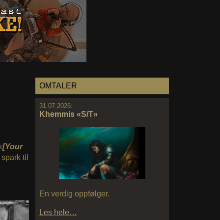
OMTALER
31.07.2026:
Khemmis «S/T»
«
[Your
spark til
En verdig oppfølger.
Les hele…