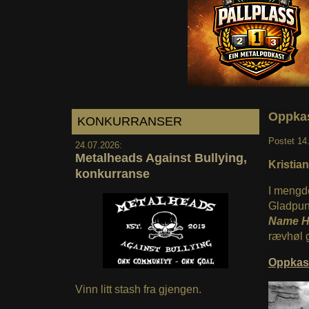
Oppkas
KONKURRANSER
Postet
14
24.07.2026:
Metalheads Against Bullying,
Kristia
konkurranse
I mengde
Gladpunk
Name H
rævhøl g
Oppkas
Vinn litt stash fra gjengen.