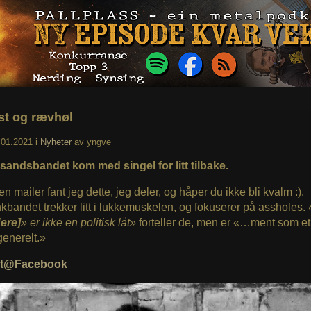
t og rævhøl
.01.2021
i
Nyheter
av
yngve
nsandsbandet kom med singel for litt tilbake.
n mailer fant jeg dette, jeg deler, og håper du ikke bli kvalm :).
bandet trekker litt i lukkemuskelen, og fokuserer på assholes.
ere]
» er ikke en politisk låt»
forteller de, men er «…ment som et 
enerelt.»
t@Facebook