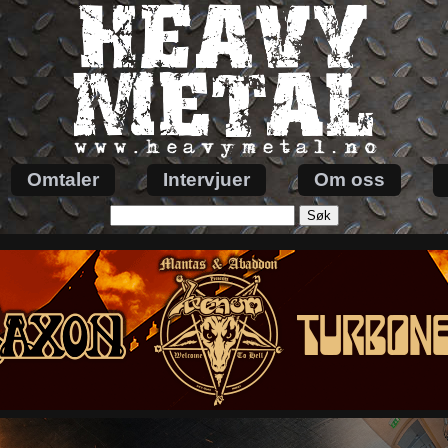
Omtaler
Intervjuer
Om oss
Søk
etter: