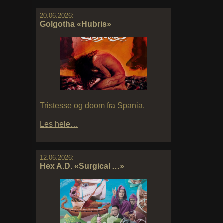
20.06.2026:
Golgotha «Hubris»
Tristesse og doom fra Spania.
Les hele…
12.06.2026:
Hex A.D. «Surgical …»