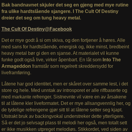
Bak bandnavnet skjuler det seg en gjeng med mye rutine
fra ulike hardtslående sjangere. I The Cult Of Destiny
dreier det seg om tung heavy metal.
The Cult Of Destiny@Facebook
Det er mye godt å si om skiva, og den fortjener å høres. Alle
med sans for hardtslående, energisk og, ikke minst, bredbeint
heavy metal bør gi den en sjanse. At materialet vil kunne
funke godt også live, virker åpenbart. En låt som
Into The
Armageddon
framstår som regelrett skreddersydd for
liveframføring.
Låtene har god identitet, men er skåret over samme lest, i det
store og hele. Med unntak av introsporet er alle riffbaserte og
med markante refrenger. Sistnevnte vil være en av årsakene
til at låtene kler liveformatet. Det er mye allsangvennlig her, og
de tydelige refrengene gjør sitt til at låtene setter seg kjapt.
Utstrakt bruk av backingvokal understreker dette ytterligere.
Så er det jo selvsagt plass til melodi her også, men totalt sett
er ikke musikken utpreget melodiøs. Stikkordet, ved siden av