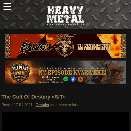
Skip
to
content
Nyheter
Omtaler
Intervjuer
Om oss
Abonner
Søk
etter:
The Cult Of Destiny «S/T»
Postet
17.01.2021
i
Omtaler
av
steinar selstø