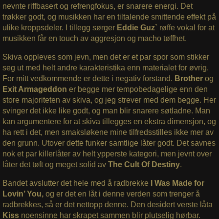
nevnte riffbasert og refrengfokus, er snarere energi. Det
trøkker godt, og musikken har en tiltalende smittende effekt på
ulike kroppsdeler. I tillegg sørger
Eddie Guz`
røffe vokal for at
musikken får en touch av aggresjon og macho tøffhet.
Skiva oppleves som jevn, men det er et par spor som stikker
seg ut med helt andre karakteristika enn materialet for øvrig.
For mitt vedkommende er dette i negativ forstand.
Brother
og
Exit Armageddon
er begge mer tempobedagelige enn den
store majoriteten av skiva, og jeg strever med dem begge. Her
svinger det ikke like godt, og man blir snarere søtladne. Man
kan argumentere for at skiva tillegges en ekstra dimensjon, og
ha rett i det, men smaksløkene mine tilfredsstilles ikke mer av
den grunn. Utover dette funker samtlige låter godt. Det savnes
nok et par killerlåter av helt ypperste kategori, men jevnt over
låter det tøft og meget solid av
The Cult Of Destiny
.
Bandet avslutter det hele med å radbrekke
I Was Made for
Lovin’ You,
og er det en låt i denne verden som trenger å
radbrekkes, så er det nettopp denne. Den desidert verste låta
Kiss
noensinne har skrapet sammen blir plutselig hørbar.