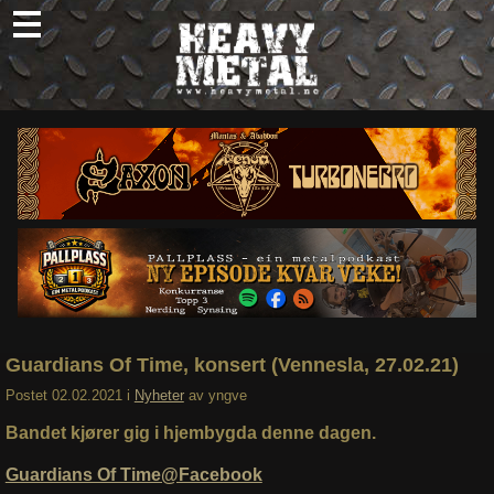
Skip
to
content
Nyheter
Omtaler
Intervjuer
Om oss
Abonner
Søk
etter:
Guardians Of Time, konsert (Vennesla, 27.02.21)
Postet
02.02.2021
i
Nyheter
av
yngve
Bandet kjører gig i hjembygda denne dagen.
Guardians Of Time@Facebook